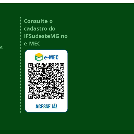
Consulte o
cadastro do
IFSudesteMG no
e-MEC
s