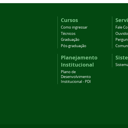
Cursos
Serv
Como ingressar
Fale C
Técnicos
Ouvido
Graduação
Pergun
Pós-graduação
Comuni
Planejamento
Sist
Institucional
Sistema
Plano de
Desenvolvimento
Institucional - PDI