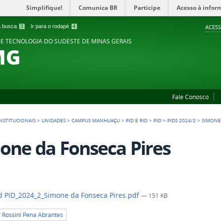
Simplifique!
Comunica BR
Participe
Acesso à infor
 a busca
3
Ir para o rodapé
4
ACESS
 E TECNOLOGIA DO SUDESTE DE MINAS GERAIS
MG
Fale Conosco
NSTITUCIONAIS
>
UNIDADES
>
CAMPUS MANHUAÇU
>
PID E RID
>
PID
>
PIDS 2024/2
>
SIMONE
one da Fonseca Pires
 PID_2024_2_Simone da Fonseca Pires.pdf
— 151 KB
r Rossini Pena Abrantes