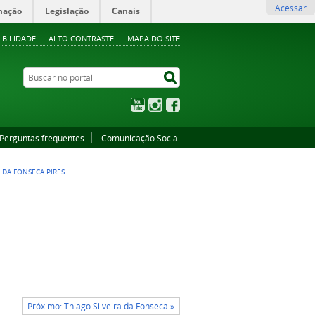
Acessar
mação
Legislação
Canais
IBILIDADE
ALTO CONTRASTE
MAPA DO SITE
Buscar no portal
Buscar no portal
YouTube
Instagram
Facebook
Perguntas frequentes
Comunicação Social
 DA FONSECA PIRES
Próximo: Thiago Silveira da Fonseca »