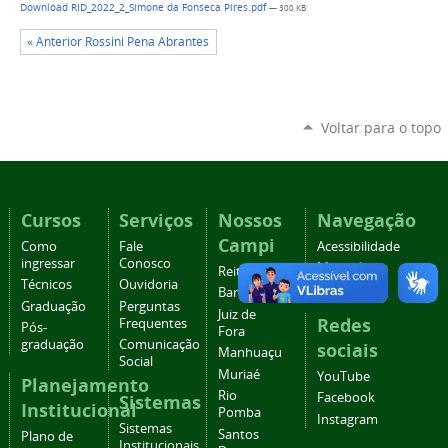
Download RID_2022_2_Simone da Fonseca Pires.pdf
— 300 KB
« Anterior Rossini Pena Abrantes
Voltar para o topo
Cursos
Serviços
Nossos
Navegação
Campi
Como
Fale
Acessibilidade
ingressar
Conosco
Mapa do
Reitoria
Técnicos
Ouvidoria
site
Barbacena
Graduação
Perguntas
Juiz de
Redes
Frequentes
Pós-
Fora
graduação
Comunicação
sociais
Manhuaçu
Social
Muriaé
YouTube
Planejamento
Rio
Facebook
Sistemas
Institucional
Pomba
Instagram
Sistemas
Santos
Plano de
Institucionais