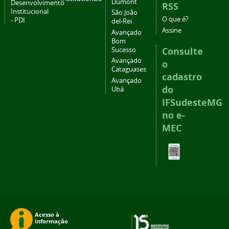
Dumont
Desenvolvimento
RSS
Institucional
São João
O que é?
- PDI
del-Rei
Assine
Avançado
Bom
Consulte
Sucesso
Avançado
o
Cataguases
cadastro
Avançado
do
Ubá
IFSudesteMG
no e-
MEC