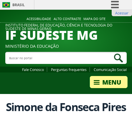
BRASIL
Acessar
Simplifique!
ACESSIBILIDADE
ALTO CONTRASTE
MAPA DO SITE
Comunica BR
INSTITUTO FEDERAL DE EDUCAÇÃO, CIÊNCIA E TECNOLOGIA DO
IF SUDESTE MG
SUDESTE DE MINAS GERAIS
Participe
Acesso à informação
MINISTÉRIO DA EDUCAÇÃO
Legislação
Buscar no portal
Bus
Canais
Fale Conosco
Perguntas frequentes
Comunicação Social
Simone da Fonseca Pires