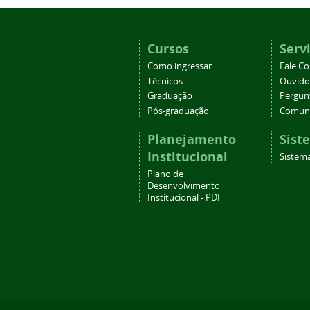
Cursos
Serv
Como ingressar
Fale C
Técnicos
Ouvido
Graduação
Pergun
Pós-graduação
Comuni
Planejamento
Sist
Institucional
Sistema
Plano de
Desenvolvimento
Institucional - PDI