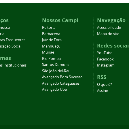
iços
Nossos Campi
Navegação
onosco
Reitoria
Acessibilidade
ria
Barbacena
Mapa do site
tas Frequentes
Juiz de Fora
Redes sociai
cação Social
Manhuaçu
Muriaé
YouTube
emas
Rio Pomba
Facebook
Santos Dumont
s Institucionais
Instagram
São João del-Rei
RSS
Avançado Bom Sucesso
Avançado Cataguases
O que é?
Avançado Ubá
Assine