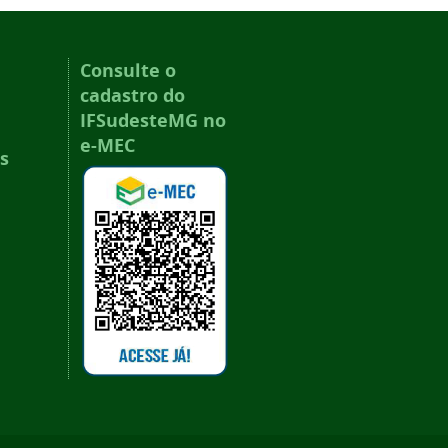
Consulte o
cadastro do
IFSudesteMG no
e-MEC
s