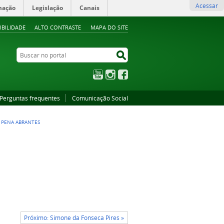
Acessar
mação
Legislação
Canais
IBILIDADE
ALTO CONTRASTE
MAPA DO SITE
Buscar no portal
Buscar no portal
YouTube
Instagram
Facebook
Perguntas frequentes
Comunicação Social
I PENA ABRANTES
Próximo: Simone da Fonseca Pires »