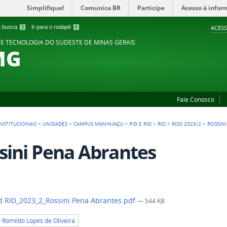
Simplifique!
Comunica BR
Participe
Acesso à infor
 a busca
3
Ir para o rodapé
4
ACESS
 E TECNOLOGIA DO SUDESTE DE MINAS GERAIS
MG
Fale Conosco
NSTITUCIONAIS
>
UNIDADES
>
CAMPUS MANHUAÇU
>
PID E RID
>
RID
>
RIDS 2023/2
>
ROSSIN
sini Pena Abrantes
 RID_2023_2_Rossini Pena Abrantes.pdf
— 544 KB
r Romildo Lopes de Oliveira