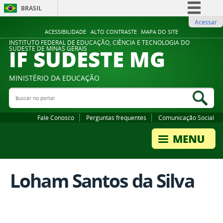
BRASIL
Acessar
Simplifique!
ACESSIBILIDADE
ALTO CONTRASTE
MAPA DO SITE
Comunica BR
INSTITUTO FEDERAL DE EDUCAÇÃO, CIÊNCIA E TECNOLOGIA DO
IF SUDESTE MG
SUDESTE DE MINAS GERAIS
Participe
Acesso à informação
MINISTÉRIO DA EDUCAÇÃO
Legislação
Buscar no portal
Bus
Canais
Fale Conosco
Perguntas frequentes
Comunicação Social
Loham Santos da Silva