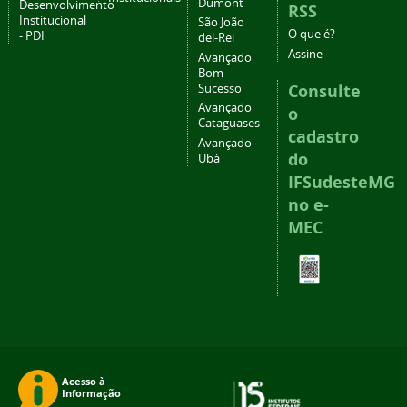
Dumont
Desenvolvimento
RSS
Institucional
São João
O que é?
- PDI
del-Rei
Assine
Avançado
Bom
Consulte
Sucesso
Avançado
o
Cataguases
cadastro
Avançado
do
Ubá
IFSudesteMG
no e-
MEC