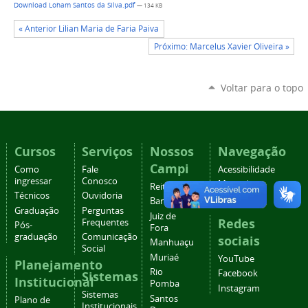
Download Loham Santos da Silva.pdf
— 134 KB
« Anterior Lilian Maria de Faria Paiva
Próximo: Marcelus Xavier Oliveira »
Voltar para o topo
Cursos
Serviços
Nossos
Navegação
Campi
Como
Fale
Acessibilidade
ingressar
Conosco
Mapa do
Reitoria
Técnicos
Ouvidoria
site
Barbacena
Graduação
Perguntas
Juiz de
Redes
Frequentes
Pós-
Fora
graduação
Comunicação
sociais
Manhuaçu
Social
Muriaé
YouTube
Planejamento
Rio
Facebook
Sistemas
Institucional
Pomba
Instagram
Sistemas
Santos
Plano de
Institucionais