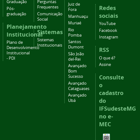
Graduação
Perguntas
Juiz de
Redes
Frequentes
Pós-
Fora
graduação
Comunicação
sociais
Manhuaçu
Social
Muriaé
YouTube
Planejamento
Rio
Facebook
Sistemas
Institucional
Pomba
Instagram
Sistemas
Santos
Plano de
Institucionais
Dumont
Desenvolvimento
RSS
Institucional
São João
O que é?
- PDI
del-Rei
Assine
Avançado
Bom
Consulte
Sucesso
Avançado
o
Cataguases
cadastro
Avançado
do
Ubá
IFSudesteMG
no e-
MEC