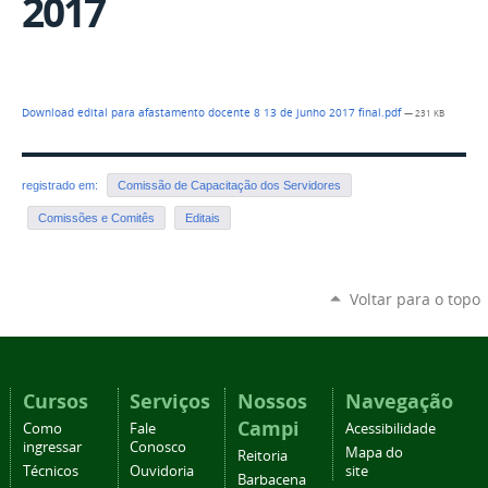
2017
Download edital para afastamento docente 8 13 de junho 2017 final.pdf
— 231 KB
registrado em:
Comissão de Capacitação dos Servidores
Comissões e Comitês
Editais
Voltar para o topo
Cursos
Serviços
Nossos
Navegação
Campi
Como
Fale
Acessibilidade
ingressar
Conosco
Mapa do
Reitoria
Técnicos
Ouvidoria
site
Barbacena