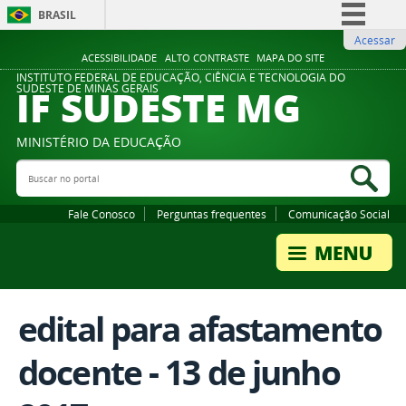
BRASIL
Acessar
Simplifique!
ACESSIBILIDADE
ALTO CONTRASTE
MAPA DO SITE
Comunica BR
INSTITUTO FEDERAL DE EDUCAÇÃO, CIÊNCIA E TECNOLOGIA DO
IF SUDESTE MG
SUDESTE DE MINAS GERAIS
Participe
Acesso à informação
MINISTÉRIO DA EDUCAÇÃO
Legislação
Buscar no portal
Bus
Canais
Fale Conosco
Perguntas frequentes
Comunicação Social
edital para afastamento
docente - 13 de junho