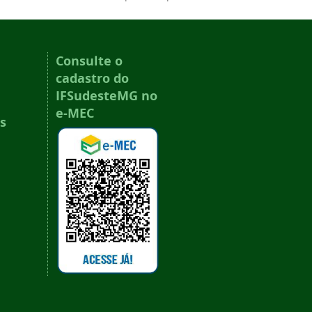
Consulte o
cadastro do
IFSudesteMG no
e-MEC
s