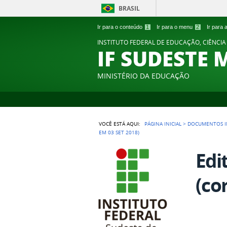
BRASIL
Ir para o conteúdo
1
Ir para o menu
2
Ir para
INSTITUTO FEDERAL DE EDUCAÇÃO, CIÊNCIA
IF SUDESTE 
MINISTÉRIO DA EDUCAÇÃO
VOCÊ ESTÁ AQUI:
PÁGINA INICIAL
>
DOCUMENTOS I
EM 03 SET 2018)
Edi
(co