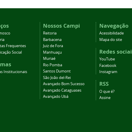
iços
Nossos Campi
Navegação
onosco
Reitoria
Acessibilidade
ria
Barbacena
Mapa do site
tas Frequentes
Juiz de Fora
Redes sociai
cação Social
Manhuaçu
Muriaé
YouTube
emas
Rio Pomba
Facebook
Santos Dumont
s Institucionais
Instagram
São João del-Rei
RSS
Avançado Bom Sucesso
Avançado Cataguases
O que é?
Avançado Ubá
Assine