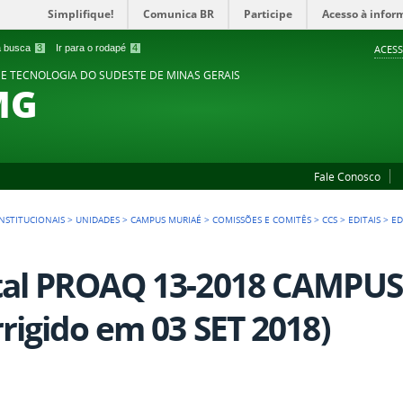
Simplifique!
Comunica BR
Participe
Acesso à infor
 a busca
3
Ir para o rodapé
4
ACESS
 E TECNOLOGIA DO SUDESTE DE MINAS GERAIS
MG
Fale Conosco
NSTITUCIONAIS
>
UNIDADES
>
CAMPUS MURIAÉ
>
COMISSÕES E COMITÊS
>
CCS
>
EDITAIS
>
ED
tal PROAQ 13-2018 CAMPU
rrigido em 03 SET 2018)