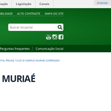
Acessar
mação
Legislação
Canais
IBILIDADE
ALTO CONTRASTE
MAPA DO SITE
Buscar no portal
Buscar no portal
YouTube
Instagram
Facebook
Perguntas frequentes
Comunicação Social
ITAL PROAQ 13-2018 CAMPUS MURIAÉ (CORRIGIDO
S MURIAÉ