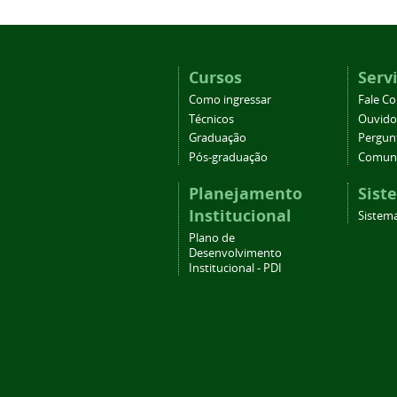
Cursos
Serv
Como ingressar
Fale C
Técnicos
Ouvido
Graduação
Pergun
Pós-graduação
Comuni
Planejamento
Sist
Institucional
Sistema
Plano de
Desenvolvimento
Institucional - PDI