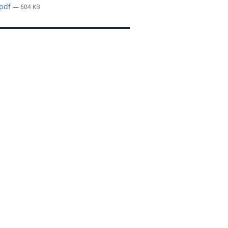
.pdf
— 604 KB