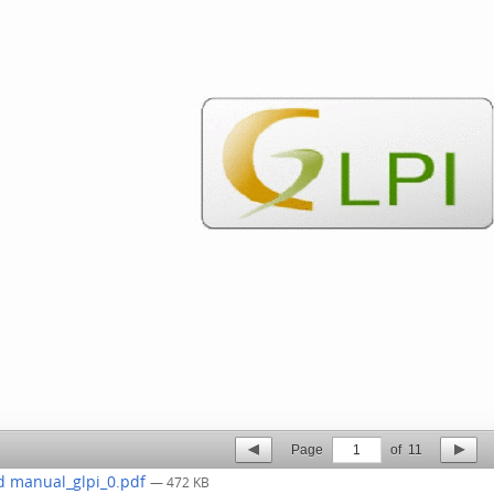
Page
1
of
11
 manual_glpi_0.pdf
— 472 KB