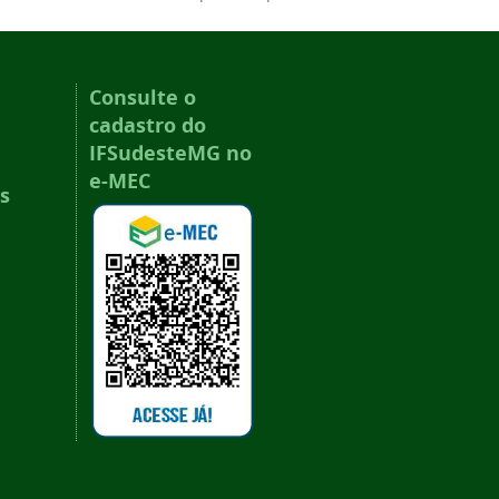
Consulte o
cadastro do
IFSudesteMG no
e-MEC
s