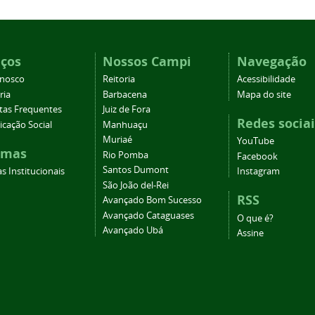
iços
Nossos Campi
Navegação
onosco
Reitoria
Acessibilidade
ria
Barbacena
Mapa do site
tas Frequentes
Juiz de Fora
Redes sociai
cação Social
Manhuaçu
Muriaé
YouTube
emas
Rio Pomba
Facebook
Santos Dumont
s Institucionais
Instagram
São João del-Rei
RSS
Avançado Bom Sucesso
Avançado Cataguases
O que é?
Avançado Ubá
Assine