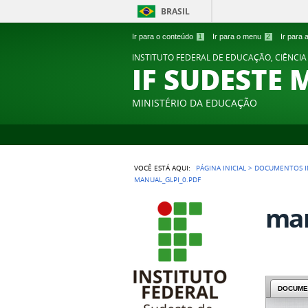
BRASIL
Ir para o conteúdo
1
Ir para o menu
2
Ir para
INSTITUTO FEDERAL DE EDUCAÇÃO, CIÊNCIA
IF SUDESTE 
MINISTÉRIO DA EDUCAÇÃO
VOCÊ ESTÁ AQUI:
PÁGINA INICIAL
>
DOCUMENTOS I
MANUAL_GLPI_0.PDF
man
DOCUME