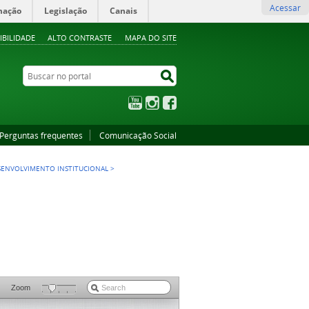
Acessar
mação
Legislação
Canais
IBILIDADE
ALTO CONTRASTE
MAPA DO SITE
Buscar no portal
Buscar no portal
YouTube
Instagram
Facebook
Perguntas frequentes
Comunicação Social
ESENVOLVIMENTO INSTITUCIONAL
>
Zoom