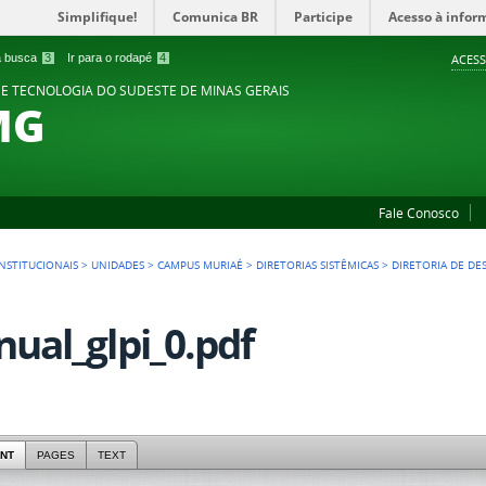
Simplifique!
Comunica BR
Participe
Acesso à infor
 a busca
3
Ir para o rodapé
4
ACESS
 E TECNOLOGIA DO SUDESTE DE MINAS GERAIS
MG
Fale Conosco
NSTITUCIONAIS
>
UNIDADES
>
CAMPUS MURIAÉ
>
DIRETORIAS SISTÊMICAS
>
DIRETORIA DE D
ual_glpi_0.pdf
NT
PAGES
TEXT