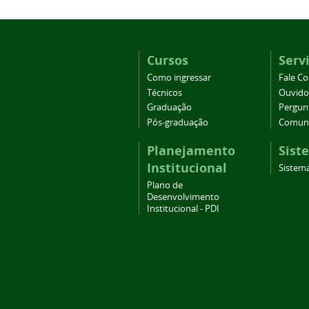
Cursos
Serv
Como ingressar
Fale C
Técnicos
Ouvido
Graduação
Pergun
Pós-graduação
Comuni
Planejamento
Sist
Institucional
Sistema
Plano de
Desenvolvimento
Institucional - PDI