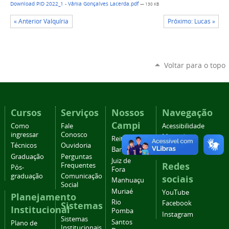
Download PID 2022_1 - Vânia Gonçalves Lacerda.pdf
— 130 KB
« Anterior Valquíria
Próximo: Lucas »
Voltar para o topo
Cursos
Serviços
Nossos
Navegação
Campi
Como
Fale
Acessibilidade
ingressar
Conosco
Mapa do
Reitoria
Técnicos
Ouvidoria
site
Barbacena
Graduação
Perguntas
Juiz de
Redes
Frequentes
Pós-
Fora
graduação
Comunicação
sociais
Manhuaçu
Social
Muriaé
YouTube
Planejamento
Rio
Facebook
Sistemas
Institucional
Pomba
Instagram
Sistemas
Santos
Plano de
Institucionais