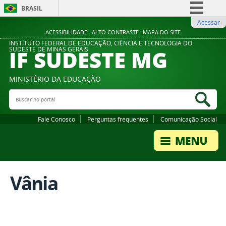
BRASIL
Acessar
Simplifique!
ACESSIBILIDADE
ALTO CONTRASTE
MAPA DO SITE
Comunica BR
INSTITUTO FEDERAL DE EDUCAÇÃO, CIÊNCIA E TECNOLOGIA DO
IF SUDESTE MG
SUDESTE DE MINAS GERAIS
Participe
Acesso à informação
MINISTÉRIO DA EDUCAÇÃO
Legislação
Buscar no portal
Bus
Canais
Fale Conosco
Perguntas frequentes
Comunicação Social
Vânia