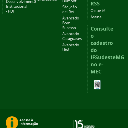
Dumont
Desenvolvimento
RSS
Institucional
São João
O que é?
- PDI
del-Rei
Assine
Avançado
Bom
Consulte
Sucesso
Avançado
o
Cataguases
cadastro
Avançado
do
Ubá
IFSudesteMG
no e-
MEC