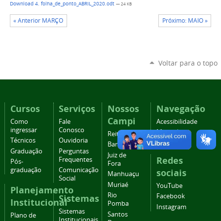
Download 4. folha_de_ponto_ABRIL_2020.odt
— 24 KB
« Anterior MARÇO
Próximo: MAIO »
Voltar para o topo
Cursos
Serviços
Nossos
Navegação
Campi
Como
Fale
Acessibilidade
ingressar
Conosco
Mapa do
Reitoria
Técnicos
Ouvidoria
site
Barbacena
Graduação
Perguntas
Juiz de
Redes
Frequentes
Pós-
Fora
graduação
Comunicação
sociais
Manhuaçu
Social
Muriaé
YouTube
Planejamento
Rio
Facebook
Sistemas
Institucional
Pomba
Instagram
Sistemas
Santos
Plano de
Institucionais