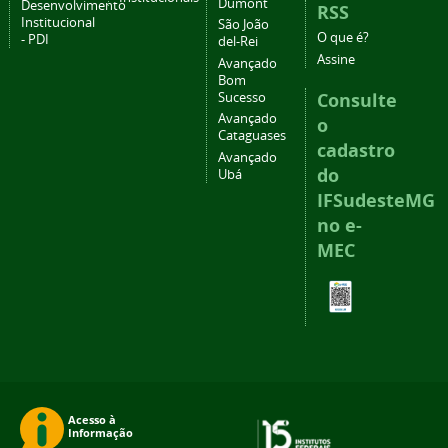
Dumont
Desenvolvimento
RSS
Institucional
São João
O que é?
- PDI
del-Rei
Assine
Avançado
Bom
Consulte
Sucesso
Avançado
o
Cataguases
cadastro
Avançado
do
Ubá
IFSudesteMG
no e-
MEC