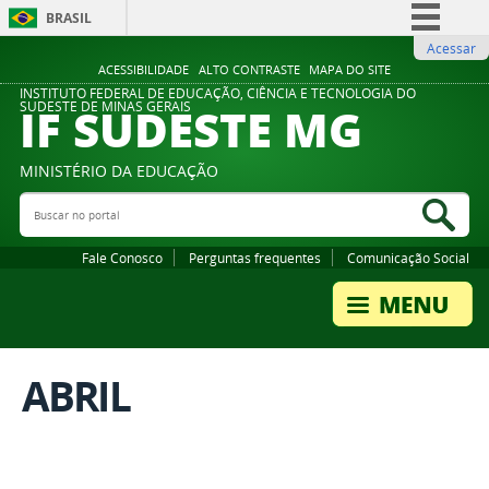
BRASIL
Acessar
Simplifique!
ACESSIBILIDADE
ALTO CONTRASTE
MAPA DO SITE
Comunica BR
INSTITUTO FEDERAL DE EDUCAÇÃO, CIÊNCIA E TECNOLOGIA DO
IF SUDESTE MG
SUDESTE DE MINAS GERAIS
Participe
Acesso à informação
MINISTÉRIO DA EDUCAÇÃO
Legislação
Buscar no portal
Bus
Canais
Fale Conosco
Perguntas frequentes
Comunicação Social
ABRIL