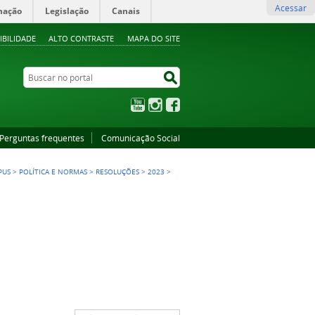
Acessar
mação
Legislação
Canais
IBILIDADE
ALTO CONTRASTE
MAPA DO SITE
Buscar no portal
Buscar no portal
YouTube
Instagram
Facebook
Perguntas frequentes
Comunicação Social
PUS
>
POLÍTICA E NORMAS
>
RESOLUÇÕES
>
2023
>