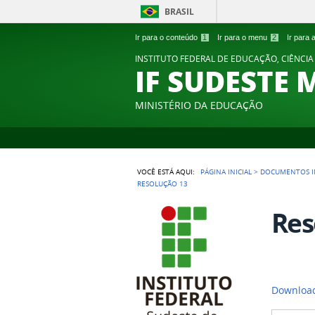
BRASIL
Ir para o conteúdo
1
Ir para o menu
2
Ir para
INSTITUTO FEDERAL DE EDUCAÇÃO, CIÊNCIA
IF SUDESTE 
MINISTÉRIO DA EDUCAÇÃO
VOCÊ ESTÁ AQUI:
PÁGINA INICIAL
>
DOCUMENTOS I
RESOLUÇÃO 13
Res
Download