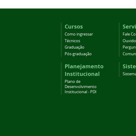
Cursos
Serv
Como ingressar
Fale C
Técnicos
Ouvido
Graduação
Pergun
Pós-graduação
Comuni
Planejamento
Sist
Institucional
Sistema
Plano de
Desenvolvimento
Institucional - PDI