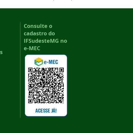
Consulte o
cadastro do
IFSudesteMG no
e-MEC
s