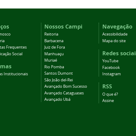
iços
Nossos Campi
Navegação
onosco
Reitoria
Acessibilidade
ria
Barbacena
Mapa do site
tas Frequentes
Juiz de Fora
Redes sociai
cação Social
Manhuaçu
Muriaé
YouTube
emas
Rio Pomba
Facebook
Santos Dumont
s Institucionais
Instagram
São João del-Rei
RSS
Avançado Bom Sucesso
Avançado Cataguases
O que é?
Avançado Ubá
Assine