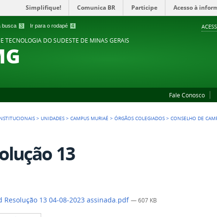
Simplifique!
Comunica BR
Participe
Acesso à infor
 a busca
3
Ir para o rodapé
4
ACESS
 E TECNOLOGIA DO SUDESTE DE MINAS GERAIS
MG
Fale Conosco
NSTITUCIONAIS
>
UNIDADES
>
CAMPUS MURIAÉ
>
ÓRGÃOS COLEGIADOS
>
CONSELHO DE CAM
olução 13
 Resolução 13 04-08-2023 assinada.pdf
— 607 KB