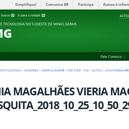
Simplifique!
Comunica BR
Participe
Acesso à infor
 a busca
3
Ir para o rodapé
4
ACESS
 E TECNOLOGIA DO SUDESTE DE MINAS GERAIS
MG
Fale Conosco
NSTITUCIONAIS
>
UNIDADES
>
CAMPUS MURIAÉ
>
PID E RID
>
PID
>
2018/2
>
JUNIA MAGALHÃE
NIA MAGALHÃES VIERIA M
QUITA_2018_10_25_10_50_2