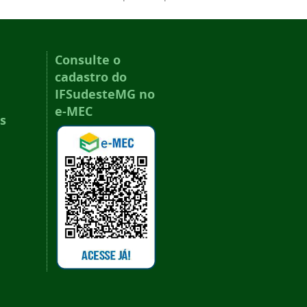
Consulte o
cadastro do
IFSudesteMG no
e-MEC
s