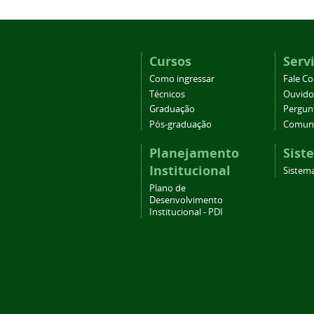
Cursos
Serv
Como ingressar
Fale C
Técnicos
Ouvido
Graduação
Pergun
Pós-graduação
Comuni
Planejamento
Sist
Institucional
Sistema
Plano de
Desenvolvimento
Institucional - PDI