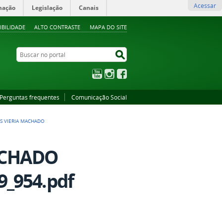
Acessar
mação
Legislação
Canais
IBILIDADE
ALTO CONTRASTE
MAPA DO SITE
Buscar no portal
Buscar no portal
YouTube
Instagram
Facebook
Perguntas frequentes
Comunicação Social
S VIERIA MACHADO
ACHADO
9_954.pdf