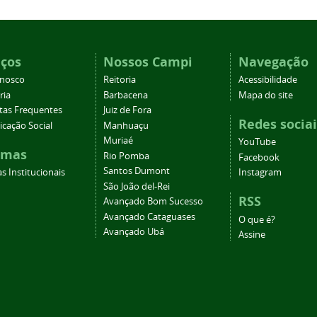
iços
Nossos Campi
Navegação
onosco
Reitoria
Acessibilidade
ria
Barbacena
Mapa do site
tas Frequentes
Juiz de Fora
Redes sociai
cação Social
Manhuaçu
Muriaé
YouTube
emas
Rio Pomba
Facebook
Santos Dumont
s Institucionais
Instagram
São João del-Rei
RSS
Avançado Bom Sucesso
Avançado Cataguases
O que é?
Avançado Ubá
Assine