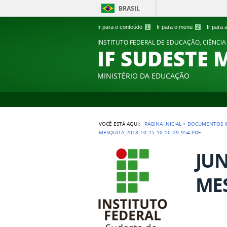
BRASIL
Ir para o conteúdo
1
Ir para o menu
2
Ir para
INSTITUTO FEDERAL DE EDUCAÇÃO, CIÊNCIA
IF SUDESTE 
MINISTÉRIO DA EDUCAÇÃO
VOCÊ ESTÁ AQUI:
PÁGINA INICIAL
>
DOCUMENTOS I
MESQUITA_2018_10_25_10_50_29_954.PDF
JU
MES