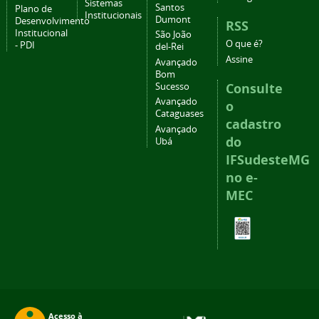
Sistemas
Santos
Plano de
Institucionais
Dumont
Desenvolvimento
RSS
Institucional
São João
O que é?
- PDI
del-Rei
Assine
Avançado
Bom
Consulte
Sucesso
Avançado
o
Cataguases
cadastro
Avançado
do
Ubá
IFSudesteMG
no e-
MEC