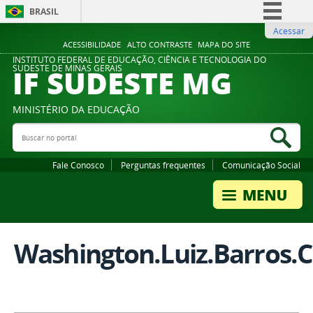
BRASIL
Acessar
Simplifique!
ACESSIBILIDADE
ALTO CONTRASTE
MAPA DO SITE
Comunica BR
INSTITUTO FEDERAL DE EDUCAÇÃO, CIÊNCIA E TECNOLOGIA DO
IF SUDESTE MG
SUDESTE DE MINAS GERAIS
Participe
Acesso à informação
MINISTÉRIO DA EDUCAÇÃO
Legislação
Buscar no portal
Bus
Canais
Fale Conosco
Perguntas frequentes
Comunicação Social
Washington.Luiz.Barros.