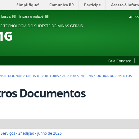
Simplifique!
Comunica BR
Participe
Acesso à infor
 a busca
3
Ir para o rodapé
4
ACESS
 E TECNOLOGIA DO SUDESTE DE MINAS GERAIS
MG
Fale Conosco
NSTITUCIONAIS
>
UNIDADES
>
REITORIA
>
AUDITORIA INTERNA
>
OUTROS DOCUMENTOS
ros Documentos
 Serviços - 2ª edição - junho de 2026