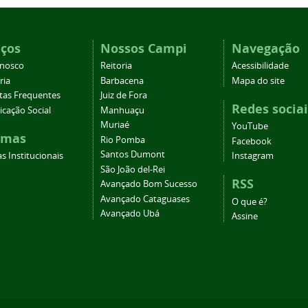
iços
Nossos Campi
Navegação
onosco
Reitoria
Acessibilidade
ria
Barbacena
Mapa do site
tas Frequentes
Juiz de Fora
Redes sociai
cação Social
Manhuaçu
Muriaé
YouTube
emas
Rio Pomba
Facebook
Santos Dumont
s Institucionais
Instagram
São João del-Rei
RSS
Avançado Bom Sucesso
Avançado Cataguases
O que é?
Avançado Ubá
Assine