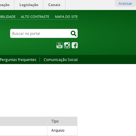
Acessar
mação
Legislação
Canais
IBILIDADE
ALTO CONTRASTE
MAPA DO SITE
Buscar no portal
Buscar no portal
YouTube
Instagram
Facebook
Perguntas frequentes
Comunicação Social
Tipo
Arquivo