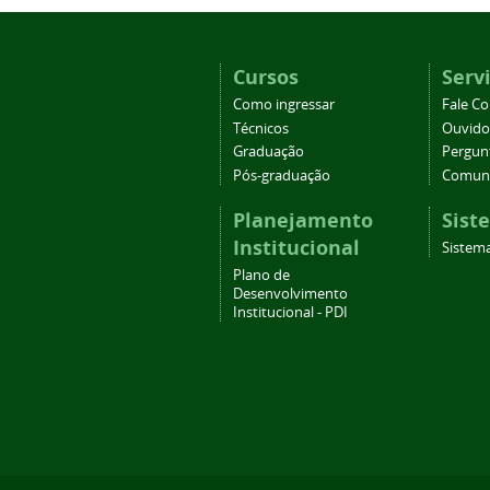
Cursos
Serv
Como ingressar
Fale C
Técnicos
Ouvido
Graduação
Pergun
Pós-graduação
Comuni
Planejamento
Sist
Institucional
Sistema
Plano de
Desenvolvimento
Institucional - PDI