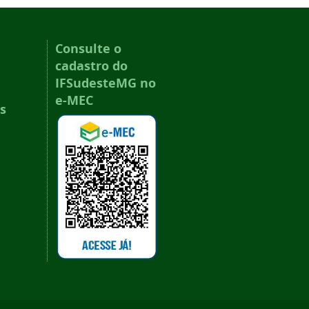
Consulte o
cadastro do
IFSudesteMG no
e-MEC
s