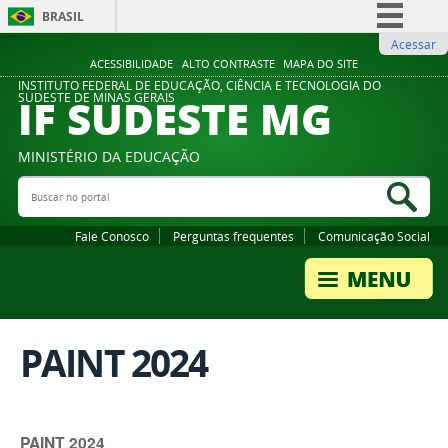
BRASIL
Acessar
Simplifique!
ACESSIBILIDADE
ALTO CONTRASTE
MAPA DO SITE
Comunica BR
INSTITUTO FEDERAL DE EDUCAÇÃO, CIÊNCIA E TECNOLOGIA DO
IF SUDESTE MG
SUDESTE DE MINAS GERAIS
Participe
Acesso à informação
MINISTÉRIO DA EDUCAÇÃO
Legislação
Buscar no portal
Bus
Canais
Fale Conosco
Perguntas frequentes
Comunicação Social
PAINT 2024
PAINT 2024