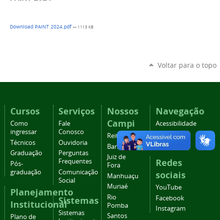
Download PAINT 2024.pdf
— 1113 KB
Voltar para o topo
Cursos
Serviços
Nossos
Navegação
Campi
Como
Fale
Acessibilidade
ingressar
Conosco
Mapa do
Reitoria
Técnicos
Ouvidoria
site
Barbacena
Graduação
Perguntas
Juiz de
Redes
Frequentes
Pós-
Fora
graduação
Comunicação
sociais
Manhuaçu
Social
Muriaé
YouTube
Planejamento
Rio
Facebook
Sistemas
Institucional
Pomba
Instagram
Sistemas
Santos
Plano de