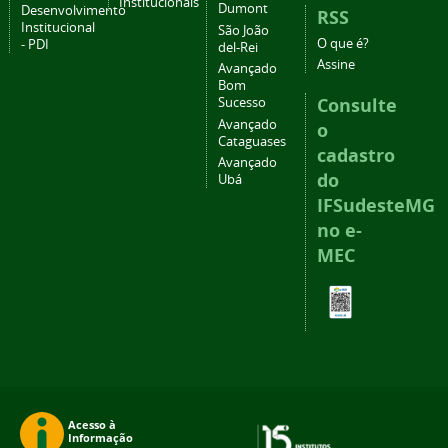
Institucionais
Dumont
Desenvolvimento
RSS
Institucional
São João
O que é?
- PDI
del-Rei
Assine
Avançado
Bom
Consulte
Sucesso
Avançado
o
Cataguases
cadastro
Avançado
do
Ubá
IFSudesteMG
no e-
MEC