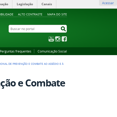
Acessar
mação
Legislação
Canais
IBILIDADE
ALTO CONTRASTE
MAPA DO SITE
Buscar no portal
Buscar no portal
YouTube
Instagram
Facebook
Perguntas frequentes
Comunicação Social
CIONAL DE PREVENÇÃO E COMBATE AO ASSÉDIO E À
enção e Combate