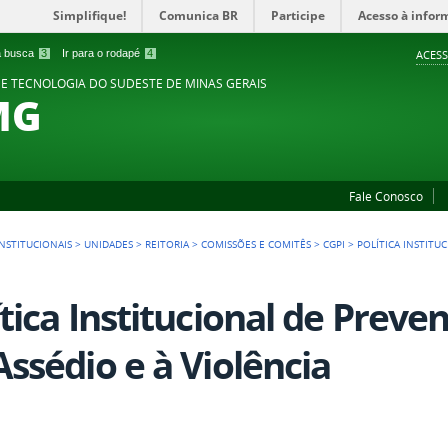
Simplifique!
Comunica BR
Participe
Acesso à infor
 a busca
3
Ir para o rodapé
4
ACESS
 E TECNOLOGIA DO SUDESTE DE MINAS GERAIS
MG
Fale Conosco
NSTITUCIONAIS
>
UNIDADES
>
REITORIA
>
COMISSÕES E COMITÊS
>
CGPI
>
POLÍTICA INSTITU
ítica Institucional de Prev
Assédio e à Violência