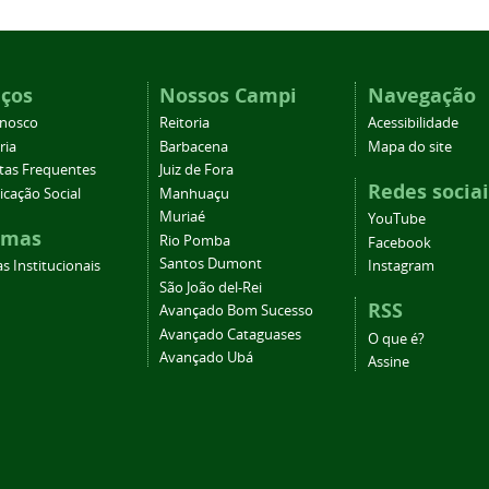
iços
Nossos Campi
Navegação
onosco
Reitoria
Acessibilidade
ria
Barbacena
Mapa do site
tas Frequentes
Juiz de Fora
Redes sociai
cação Social
Manhuaçu
Muriaé
YouTube
emas
Rio Pomba
Facebook
Santos Dumont
s Institucionais
Instagram
São João del-Rei
RSS
Avançado Bom Sucesso
Avançado Cataguases
O que é?
Avançado Ubá
Assine