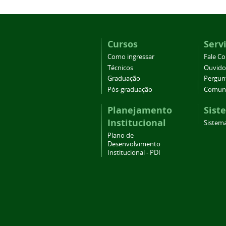
Cursos
Serv
Como ingressar
Fale C
Técnicos
Ouvido
Graduação
Pergun
Pós-graduação
Comuni
Planejamento
Sist
Institucional
Sistema
Plano de
Desenvolvimento
Institucional - PDI