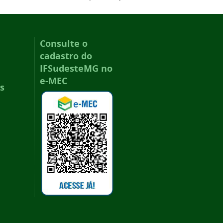
Consulte o
cadastro do
IFSudesteMG no
e-MEC
s