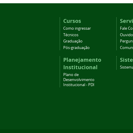
Cursos
Serv
Como ingressar
Fale C
Técnicos
Ouvido
Graduação
Pergun
Pós-graduação
Comuni
Planejamento
Sist
Institucional
Sistema
Plano de
Desenvolvimento
Institucional - PDI