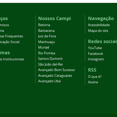
iços
Nossos Campi
Navegação
onosco
Reitoria
Acessibilidade
ria
Barbacena
Mapa do site
tas Frequentes
Juiz de Fora
Redes sociai
cação Social
Manhuaçu
Muriaé
YouTube
emas
Rio Pomba
Facebook
Santos Dumont
s Institucionais
Instagram
São João del-Rei
RSS
Avançado Bom Sucesso
Avançado Cataguases
O que é?
Avançado Ubá
Assine