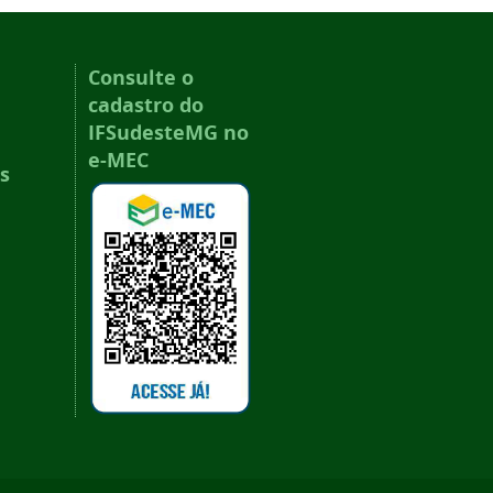
Consulte o
cadastro do
IFSudesteMG no
e-MEC
s