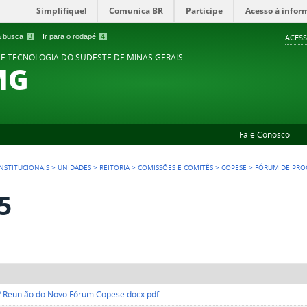
Simplifique!
Comunica BR
Participe
Acesso à infor
 a busca
3
Ir para o rodapé
4
ACESS
 E TECNOLOGIA DO SUDESTE DE MINAS GERAIS
MG
Fale Conosco
NSTITUCIONAIS
>
UNIDADES
>
REITORIA
>
COMISSÕES E COMITÊS
>
COPESE
>
FÓRUM DE PROC
5
ª Reunião do Novo Fórum Copese.docx.pdf