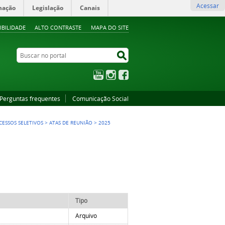
Acessar
mação
Legislação
Canais
IBILIDADE
ALTO CONTRASTE
MAPA DO SITE
Buscar no portal
Buscar no portal
YouTube
Instagram
Facebook
Perguntas frequentes
Comunicação Social
ESSOS SELETIVOS
>
ATAS DE REUNIÃO
>
2025
Tipo
Arquivo