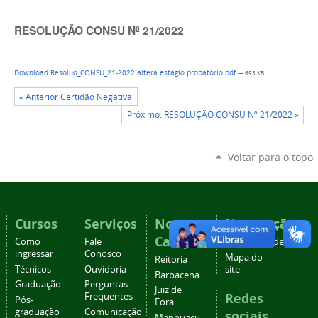
RESOLUÇÃO CONSU Nº 21/2022
Download Resoluo_CONSU_21-2022 altera estágio probatório.pdf
— 693 KB
« Anterior Certidão Negativa
Próximo: RESOLUÇÃO CONSU Nº 21/2022 »
Voltar para o topo
Cursos
Serviços
Nossos
Navegação
Campi
Como
Fale
Acessibilidade
ingressar
Conosco
Mapa do
Reitoria
Técnicos
Ouvidoria
site
Barbacena
Graduação
Perguntas
Juiz de
Redes
Frequentes
Pós-
Fora
graduação
Comunicação
sociais
Manhuaçu