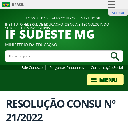
BRASIL
Acessar
Simplifique!
ACESSIBILIDADE
ALTO CONTRASTE
MAPA DO SITE
Comunica BR
INSTITUTO FEDERAL DE EDUCAÇÃO, CIÊNCIA E TECNOLOGIA DO
IF SUDESTE MG
SUDESTE DE MINAS GERAIS
Participe
Acesso à informação
MINISTÉRIO DA EDUCAÇÃO
Legislação
Buscar no portal
Bus
Canais
Fale Conosco
Perguntas frequentes
Comunicação Social
RESOLUÇÃO CONSU Nº
21/2022