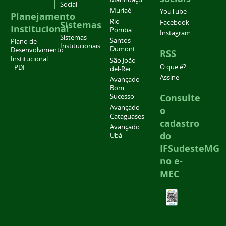
Social
Muriaé
YouTube
Planejamento
Rio
Facebook
Sistemas
Institucional
Pomba
Instagram
Sistemas
Santos
Plano de
Institucionais
Dumont
Desenvolvimento
RSS
Institucional
São João
O que é?
- PDI
del-Rei
Assine
Avançado
Bom
Consulte
Sucesso
Avançado
o
Cataguases
cadastro
Avançado
do
Ubá
IFSudesteMG
no e-
MEC