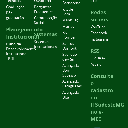
Técnicos
Ouvidoria
site
Barbacena
Graduação
Perguntas
Juiz de
Redes
Frequentes
Pós-
Fora
graduação
Comunicação
sociais
Manhuaçu
Social
Muriaé
YouTube
Planejamento
Rio
Facebook
Sistemas
Institucional
Pomba
Instagram
Sistemas
Santos
Plano de
Institucionais
Dumont
Desenvolvimento
RSS
Institucional
São João
O que é?
- PDI
del-Rei
Assine
Avançado
Bom
Consulte
Sucesso
Avançado
o
Cataguases
cadastro
Avançado
do
Ubá
IFSudesteMG
no e-
MEC