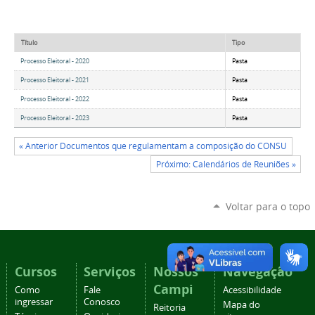
Título
Tipo
Processo Eleitoral - 2020
Pasta
Processo Eleitoral - 2021
Pasta
Processo Eleitoral - 2022
Pasta
Processo Eleitoral - 2023
Pasta
« Anterior Documentos que regulamentam a composição do CONSU
Próximo: Calendários de Reuniões »
Voltar para o topo
Cursos
Serviços
Nossos
Navegação
Campi
Como
Fale
Acessibilidade
ingressar
Conosco
Mapa do
Reitoria