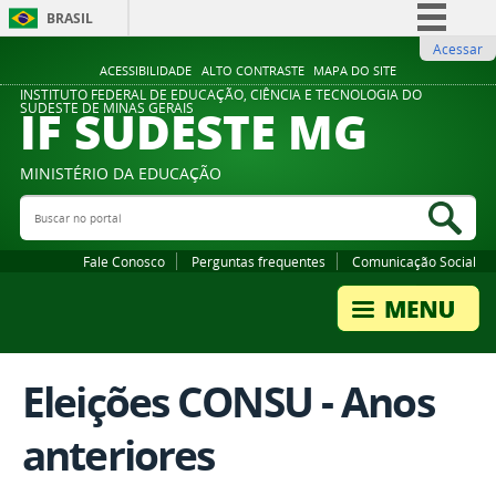
BRASIL
Acessar
Simplifique!
ACESSIBILIDADE
ALTO CONTRASTE
MAPA DO SITE
Comunica BR
INSTITUTO FEDERAL DE EDUCAÇÃO, CIÊNCIA E TECNOLOGIA DO
IF SUDESTE MG
SUDESTE DE MINAS GERAIS
Participe
Acesso à informação
MINISTÉRIO DA EDUCAÇÃO
Legislação
Buscar no portal
Bus
Canais
Fale Conosco
Perguntas frequentes
Comunicação Social
Eleições CONSU - Anos
anteriores