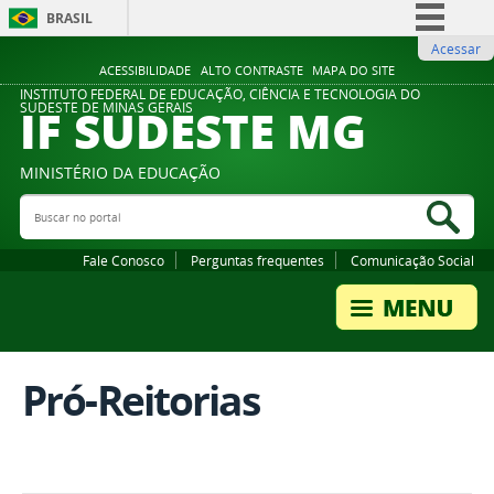
BRASIL
Acessar
Simplifique!
ACESSIBILIDADE
ALTO CONTRASTE
MAPA DO SITE
Comunica BR
INSTITUTO FEDERAL DE EDUCAÇÃO, CIÊNCIA E TECNOLOGIA DO
IF SUDESTE MG
SUDESTE DE MINAS GERAIS
Participe
Acesso à informação
MINISTÉRIO DA EDUCAÇÃO
Legislação
Buscar no portal
Bus
Canais
Fale Conosco
Perguntas frequentes
Comunicação Social
Pró-Reitorias