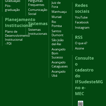
Graduação
Perguntas
Juiz de
Redes
Frequentes
Pós-
Fora
graduação
Comunicação
sociais
Manhuaçu
Social
Muriaé
YouTube
Planejamento
Rio
Facebook
Sistemas
Institucional
Pomba
Instagram
Sistemas
Santos
Plano de
Institucionais
Dumont
Desenvolvimento
RSS
Institucional
São João
O que é?
- PDI
del-Rei
Assine
Avançado
Bom
Consulte
Sucesso
Avançado
o
Cataguases
cadastro
Avançado
do
Ubá
IFSudesteMG
no e-
MEC