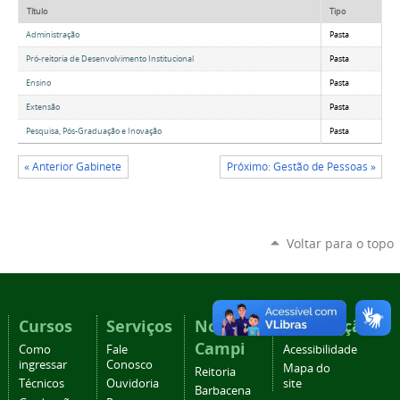
Título
Tipo
Administração
Pasta
Pró-reitoria de Desenvolvimento Institucional
Pasta
Ensino
Pasta
Extensão
Pasta
Pesquisa, Pós-Graduação e Inovação
Pasta
« Anterior Gabinete
Próximo: Gestão de Pessoas »
Voltar para o topo
Cursos
Serviços
Nossos
Navegação
Campi
Como
Fale
Acessibilidade
ingressar
Conosco
Mapa do
Reitoria
Técnicos
Ouvidoria
site
Barbacena