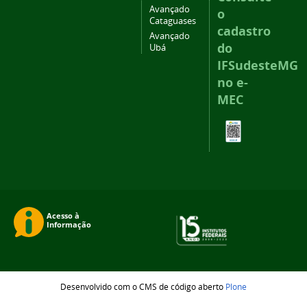
Avançado
o
Cataguases
cadastro
Avançado
do
Ubá
IFSudesteMG
no e-
MEC
Desenvolvido com o CMS de código aberto
Plone