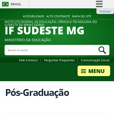
BRASIL
Acessar
Simplifique!
ACESSIBILIDADE
ALTO CONTRASTE
MAPA DO SITE
Comunica BR
INSTITUTO FEDERAL DE EDUCAÇÃO, CIÊNCIA E TECNOLOGIA DO
IF SUDESTE MG
SUDESTE DE MINAS GERAIS
Participe
Acesso à informação
MINISTÉRIO DA EDUCAÇÃO
Legislação
Buscar no portal
Bus
Canais
Fale Conosco
Perguntas frequentes
Comunicação Social
Pós-Graduação