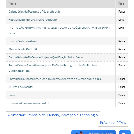
Título
Tipo
Calendários da Pesquisa e Pós-graduação
Pasta
Regulamento Geral da Pós-Graduação
Link
INSTRUÇÃO NORMATIVA-R Nº 07/2020-FLUXO DE AÇÕES: SIGAA - Módulo Stricto
Link
Sensu
Instruções Normativas
Pasta
Matrículas do PROFEPT
Pasta
Formulários de Defesa de Projetos/Qualificação Stricto Sensu
Pasta
Formulários e Procedimentos para Defesa e Entrega da Versão Final da
Pasta
Dissertação/Tese
Formulários e procedimentos para defesa e entrega da versão final do TCC
Pasta
Outros documentos
Pasta
Livros
Pasta
Documentos relacionados ao ERE
Pasta
« Anterior Simpósio de Ciência, Inovação e Tecnologia
Próximo: IPCA »