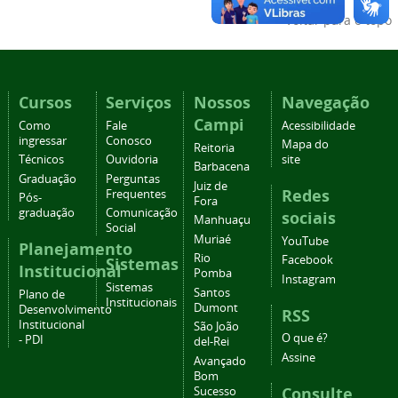
Voltar para o topo
Cursos
Serviços
Nossos
Navegação
Campi
Como
Fale
Acessibilidade
ingressar
Conosco
Mapa do
Reitoria
Técnicos
Ouvidoria
site
Barbacena
Graduação
Perguntas
Juiz de
Redes
Frequentes
Pós-
Fora
graduação
Comunicação
sociais
Manhuaçu
Social
Muriaé
YouTube
Planejamento
Rio
Facebook
Sistemas
Institucional
Pomba
Instagram
Sistemas
Santos
Plano de
Institucionais
Dumont
Desenvolvimento
RSS
Institucional
São João
O que é?
- PDI
del-Rei
Assine
Avançado
Bom
Consulte
Sucesso