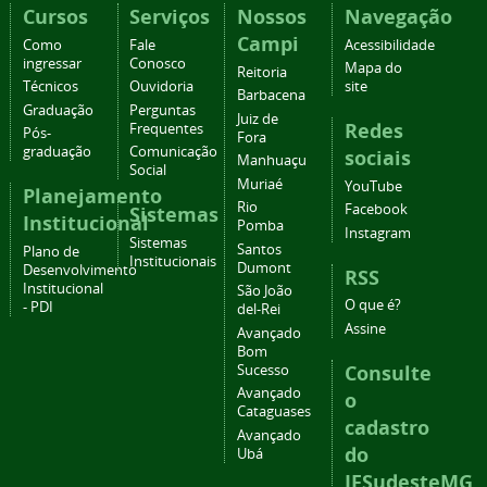
Cursos
Serviços
Nossos
Navegação
Campi
Como
Fale
Acessibilidade
ingressar
Conosco
Mapa do
Reitoria
Técnicos
Ouvidoria
site
Barbacena
Graduação
Perguntas
Juiz de
Redes
Frequentes
Pós-
Fora
graduação
Comunicação
sociais
Manhuaçu
Social
Muriaé
YouTube
Planejamento
Rio
Facebook
Sistemas
Institucional
Pomba
Instagram
Sistemas
Santos
Plano de
Institucionais
Dumont
Desenvolvimento
RSS
Institucional
São João
O que é?
- PDI
del-Rei
Assine
Avançado
Bom
Consulte
Sucesso
Avançado
o
Cataguases
cadastro
Avançado
do
Ubá
IFSudesteMG