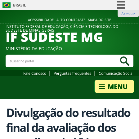
BRASIL
Acessar
Simplifique!
ACESSIBILIDADE
ALTO CONTRASTE
MAPA DO SITE
Comunica BR
INSTITUTO FEDERAL DE EDUCAÇÃO, CIÊNCIA E TECNOLOGIA DO
IF SUDESTE MG
SUDESTE DE MINAS GERAIS
Participe
Acesso à informação
MINISTÉRIO DA EDUCAÇÃO
Legislação
Buscar no portal
Bus
Canais
Fale Conosco
Perguntas frequentes
Comunicação Social
Divulgação do resultado
final da avaliação dos