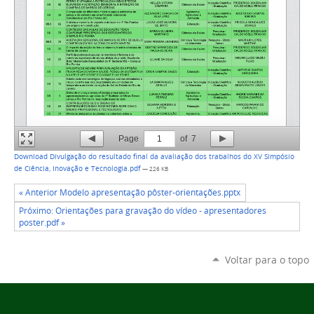
Page
1
of
7
Download Divulgação do resultado final da avaliação dos trabalhos do XV Simpósio
de Ciência, Inovação e Tecnologia.pdf
— 226 KB
« Anterior Modelo apresentação pôster-orientações.pptx
Próximo: Orientações para gravação do vídeo - apresentadores
poster.pdf »
Voltar para o topo