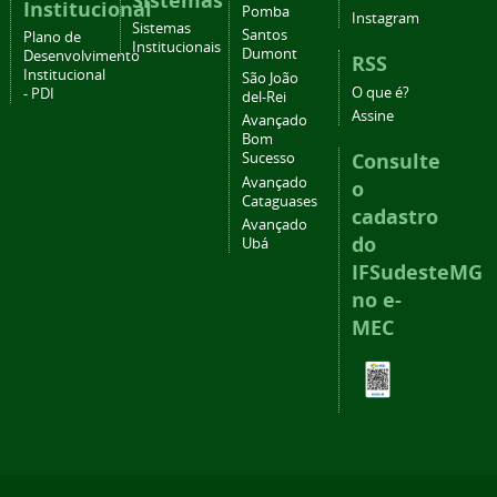
Sistemas
Institucional
Pomba
Instagram
Sistemas
Santos
Plano de
Institucionais
Dumont
Desenvolvimento
RSS
Institucional
São João
O que é?
- PDI
del-Rei
Assine
Avançado
Bom
Consulte
Sucesso
Avançado
o
Cataguases
cadastro
Avançado
do
Ubá
IFSudesteMG
no e-
MEC