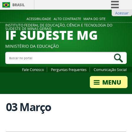
BRASIL
Acessar
Simplifique!
ACESSIBILIDADE
ALTO CONTRASTE
MAPA DO SITE
Comunica BR
INSTITUTO FEDERAL DE EDUCAÇÃO, CIÊNCIA E TECNOLOGIA DO
IF SUDESTE MG
SUDESTE DE MINAS GERAIS
Participe
Acesso à informação
MINISTÉRIO DA EDUCAÇÃO
Legislação
Buscar no portal
Bus
Canais
Fale Conosco
Perguntas frequentes
Comunicação Social
03 Março