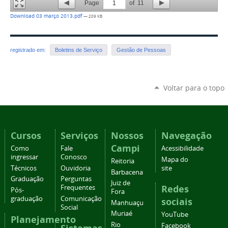
Page
1
of
11
Download 03 março 2013.pdf
— 209 KB
registrado em:
Boletins de Serviço
Gestão de Pessoas
Voltar para o topo
Cursos
Serviços
Nossos
Navegação
Campi
Como
Fale
Acessibilidade
ingressar
Conosco
Mapa do
Reitoria
Técnicos
Ouvidoria
site
Barbacena
Graduação
Perguntas
Juiz de
Redes
Frequentes
Pós-
Fora
graduação
Comunicação
sociais
Manhuaçu
Social
Muriaé
YouTube
Planejamento
Rio
Facebook