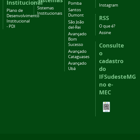
Sistemas
Institucional
Pomba
Instagram
Sistemas
Santos
Plano de
Institucionais
Dumont
Desenvolvimento
RSS
Institucional
São João
O que é?
- PDI
del-Rei
Assine
Avançado
Bom
Consulte
Sucesso
Avançado
o
Cataguases
cadastro
Avançado
do
Ubá
IFSudesteMG
no e-
MEC