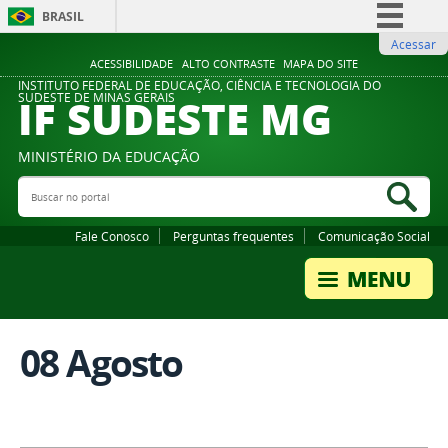
BRASIL
Acessar
Simplifique!
ACESSIBILIDADE
ALTO CONTRASTE
MAPA DO SITE
Comunica BR
INSTITUTO FEDERAL DE EDUCAÇÃO, CIÊNCIA E TECNOLOGIA DO
IF SUDESTE MG
SUDESTE DE MINAS GERAIS
Participe
Acesso à informação
MINISTÉRIO DA EDUCAÇÃO
Legislação
Buscar no portal
Bus
Canais
Fale Conosco
Perguntas frequentes
Comunicação Social
08 Agosto