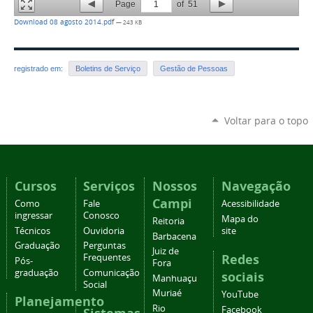
Page
1
of
51
Download 08 agosto 2014.pdf
— 243 KB
registrado em:
Boletins de Serviço
Gestão de Pessoas
Voltar para o topo
Cursos
Serviços
Nossos
Navegação
Campi
Como
Fale
Acessibilidade
ingressar
Conosco
Mapa do
Reitoria
Técnicos
Ouvidoria
site
Barbacena
Graduação
Perguntas
Juiz de
Redes
Frequentes
Pós-
Fora
graduação
Comunicação
sociais
Manhuaçu
Social
Muriaé
YouTube
Planejamento
Rio
Facebook