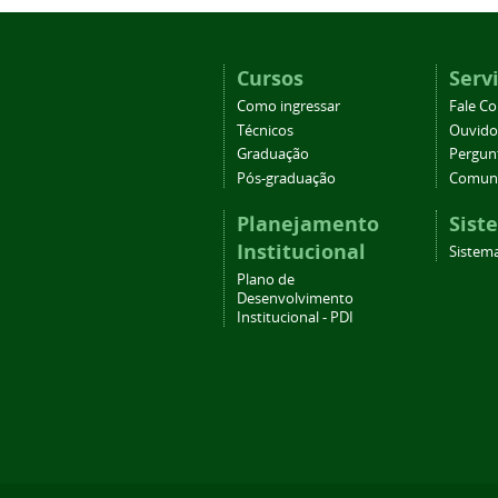
Cursos
Serv
Como ingressar
Fale C
Técnicos
Ouvido
Graduação
Pergun
Pós-graduação
Comuni
Planejamento
Sist
Institucional
Sistema
Plano de
Desenvolvimento
Institucional - PDI