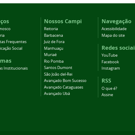
iços
Nossos Campi
Navegação
onosco
Reitoria
Acessibilidade
ria
Barbacena
Mapa do site
tas Frequentes
Juiz de Fora
Redes sociai
cação Social
Manhuaçu
Muriaé
YouTube
emas
Rio Pomba
Facebook
Santos Dumont
s Institucionais
Instagram
São João del-Rei
RSS
Avançado Bom Sucesso
Avançado Cataguases
O que é?
Avançado Ubá
Assine