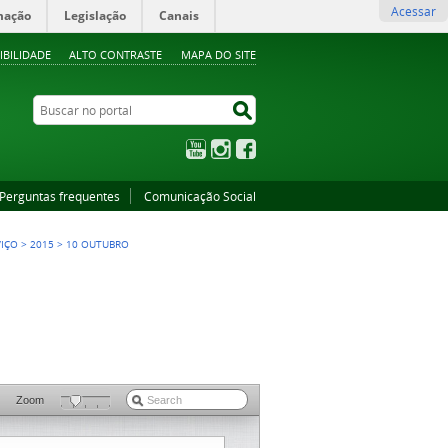
Acessar
mação
Legislação
Canais
IBILIDADE
ALTO CONTRASTE
MAPA DO SITE
Buscar no portal
Buscar no portal
YouTube
Instagram
Facebook
Perguntas frequentes
Comunicação Social
VIÇO
>
2015
>
10 OUTUBRO
Zoom