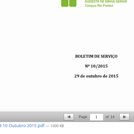
Page
1
of
14
 10 Outubro 2015.pdf
— 1000 KB