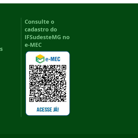
Consulte o
cadastro do
IFSudesteMG no
e-MEC
s