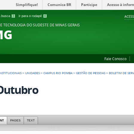
Simplifique!
Comunica BR
Participe
Acesso à infor
 a busca
3
Ir para o rodapé
4
ACESS
 E TECNOLOGIA DO SUDESTE DE MINAS GERAIS
MG
Fale Conosco
NSTITUCIONAIS
>
UNIDADES
>
CAMPUS RIO POMBA
>
GESTÃO DE PESSOAS
>
BOLETIM DE SER
Outubro
NT
PAGES
TEXT