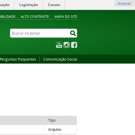
Acessar
mação
Legislação
Canais
IBILIDADE
ALTO CONTRASTE
MAPA DO SITE
Buscar no portal
Buscar no portal
YouTube
Instagram
Facebook
Perguntas frequentes
Comunicação Social
Tipo
Arquivo