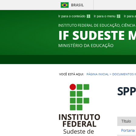
BRASIL
Ir para o conteúdo
1
Ir para o menu
2
Ir para
INSTITUTO FEDERAL DE EDUCAÇÃO, CIÊNCIA
IF SUDESTE 
MINISTÉRIO DA EDUCAÇÃO
VOCÊ ESTÁ AQUI:
PÁGINA INICIAL
>
DOCUMENTOS I
SP
Título
Portaria