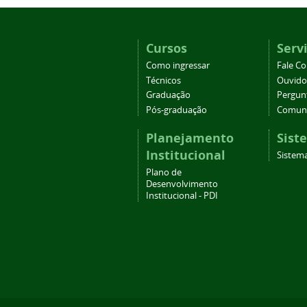
Cursos
Serv
Como ingressar
Fale C
Técnicos
Ouvido
Graduação
Pergun
Pós-graduação
Comuni
Planejamento
Sist
Institucional
Sistema
Plano de
Desenvolvimento
Institucional - PDI