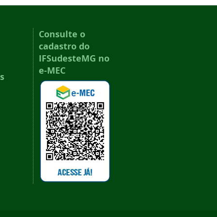
Consulte o
cadastro do
IFSudesteMG no
e-MEC
s