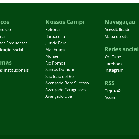
iços
Nossos Campi
Navegação
onosco
Reitoria
Acessibilidade
ria
Barbacena
Mapa do site
tas Frequentes
Juiz de Fora
Redes sociai
cação Social
Manhuaçu
Muriaé
YouTube
emas
Rio Pomba
Facebook
Santos Dumont
s Institucionais
Instagram
São João del-Rei
RSS
Avançado Bom Sucesso
Avançado Cataguases
O que é?
Avançado Ubá
Assine