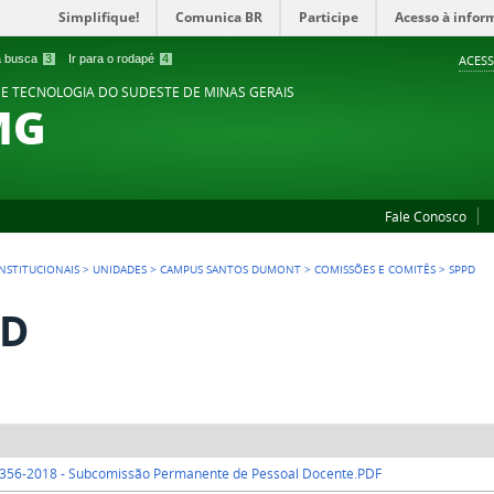
Simplifique!
Comunica BR
Participe
Acesso à infor
 a busca
3
Ir para o rodapé
4
ACESS
 E TECNOLOGIA DO SUDESTE DE MINAS GERAIS
MG
Fale Conosco
NSTITUCIONAIS
>
UNIDADES
>
CAMPUS SANTOS DUMONT
>
COMISSÕES E COMITÊS
>
SPPD
PD
 356-2018 - Subcomissão Permanente de Pessoal Docente.PDF