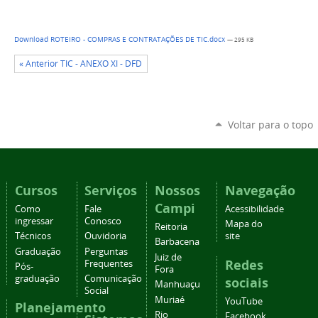
Download ROTEIRO - COMPRAS E CONTRATAÇÕES DE TIC.docx
— 295 KB
« Anterior TIC - ANEXO XI - DFD
Voltar para o topo
Cursos
Serviços
Nossos
Navegação
Campi
Como
Fale
Acessibilidade
ingressar
Conosco
Mapa do
Reitoria
Técnicos
Ouvidoria
site
Barbacena
Graduação
Perguntas
Juiz de
Redes
Frequentes
Pós-
Fora
graduação
Comunicação
sociais
Manhuaçu
Social
Muriaé
YouTube
Planejamento
Rio
Facebook