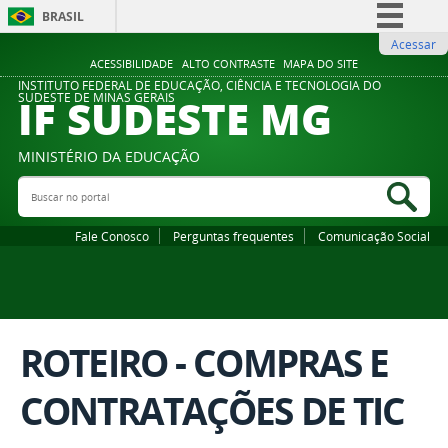
BRASIL
Acessar
Simplifique!
ACESSIBILIDADE
ALTO CONTRASTE
MAPA DO SITE
Comunica BR
INSTITUTO FEDERAL DE EDUCAÇÃO, CIÊNCIA E TECNOLOGIA DO
IF SUDESTE MG
SUDESTE DE MINAS GERAIS
Participe
Acesso à informação
MINISTÉRIO DA EDUCAÇÃO
Legislação
Buscar no portal
Bus
Canais
Fale Conosco
Perguntas frequentes
Comunicação Social
ROTEIRO - COMPRAS E
CONTRATAÇÕES DE TIC