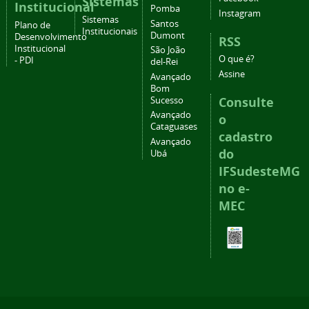
Sistemas
Institucional
Pomba
Instagram
Sistemas
Santos
Plano de
Institucionais
Dumont
Desenvolvimento
RSS
Institucional
São João
O que é?
- PDI
del-Rei
Assine
Avançado
Bom
Consulte
Sucesso
Avançado
o
Cataguases
cadastro
Avançado
do
Ubá
IFSudesteMG
no e-
MEC