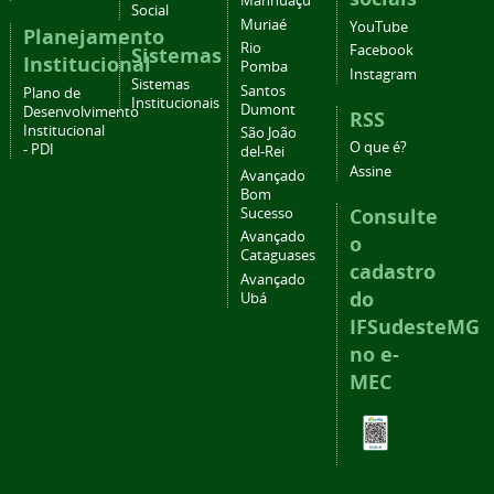
Manhuaçu
Social
Muriaé
YouTube
Planejamento
Rio
Facebook
Sistemas
Institucional
Pomba
Instagram
Sistemas
Santos
Plano de
Institucionais
Dumont
Desenvolvimento
RSS
Institucional
São João
O que é?
- PDI
del-Rei
Assine
Avançado
Bom
Consulte
Sucesso
Avançado
o
Cataguases
cadastro
Avançado
do
Ubá
IFSudesteMG
no e-
MEC