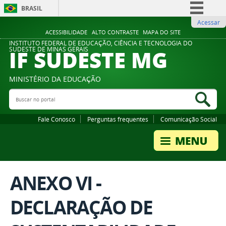
BRASIL
Acessar
Simplifique!
ACESSIBILIDADE
ALTO CONTRASTE
MAPA DO SITE
Comunica BR
INSTITUTO FEDERAL DE EDUCAÇÃO, CIÊNCIA E TECNOLOGIA DO
IF SUDESTE MG
SUDESTE DE MINAS GERAIS
Participe
Acesso à informação
MINISTÉRIO DA EDUCAÇÃO
Legislação
Buscar no portal
Bus
Canais
Fale Conosco
Perguntas frequentes
Comunicação Social
ANEXO VI -
DECLARAÇÃO DE