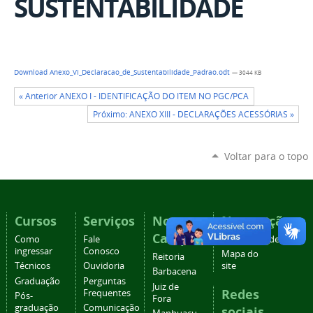
SUSTENTABILIDADE
Download Anexo_VI_Declaracao_de_Sustentabilidade_Padrao.odt
— 3044 KB
« Anterior ANEXO I - IDENTIFICAÇÃO DO ITEM NO PGC/PCA
Próximo: ANEXO XIII - DECLARAÇÕES ACESSÓRIAS »
Voltar para o topo
Cursos
Serviços
Nossos
Navegação
Campi
Como
Fale
Acessibilidade
ingressar
Conosco
Mapa do
Reitoria
Técnicos
Ouvidoria
site
Barbacena
Graduação
Perguntas
Juiz de
Redes
Frequentes
Pós-
Fora
graduação
Comunicação
sociais