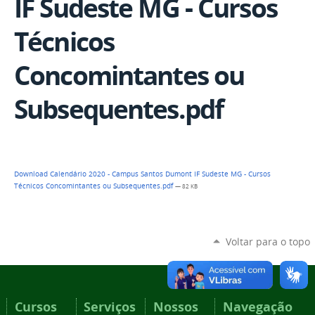
IF Sudeste MG - Cursos
Técnicos
Concomintantes ou
Subsequentes.pdf
Download Calendário 2020 - Campus Santos Dumont IF Sudeste MG - Cursos
Técnicos Concomintantes ou Subsequentes.pdf
— 82 KB
Voltar para o topo
Cursos
Serviços
Nossos
Navegação