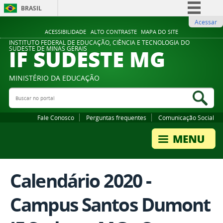
BRASIL
Acessar
Simplifique!
ACESSIBILIDADE
ALTO CONTRASTE
MAPA DO SITE
Comunica BR
INSTITUTO FEDERAL DE EDUCAÇÃO, CIÊNCIA E TECNOLOGIA DO
IF SUDESTE MG
SUDESTE DE MINAS GERAIS
Participe
Acesso à informação
MINISTÉRIO DA EDUCAÇÃO
Legislação
Buscar no portal
Bus
Canais
Fale Conosco
Perguntas frequentes
Comunicação Social
Calendário 2020 -
Campus Santos Dumont