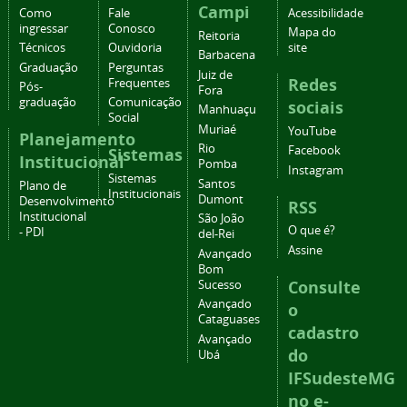
Campi
Como
Fale
Acessibilidade
ingressar
Conosco
Mapa do
Reitoria
Técnicos
Ouvidoria
site
Barbacena
Graduação
Perguntas
Juiz de
Redes
Frequentes
Pós-
Fora
graduação
Comunicação
sociais
Manhuaçu
Social
Muriaé
YouTube
Planejamento
Rio
Facebook
Sistemas
Institucional
Pomba
Instagram
Sistemas
Santos
Plano de
Institucionais
Dumont
Desenvolvimento
RSS
Institucional
São João
O que é?
- PDI
del-Rei
Assine
Avançado
Bom
Consulte
Sucesso
Avançado
o
Cataguases
cadastro
Avançado
do
Ubá
IFSudesteMG
no e-