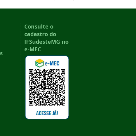
Consulte o
cadastro do
IFSudesteMG no
e-MEC
s