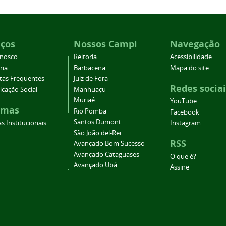
iços
Nossos Campi
Navegação
onosco
Reitoria
Acessibilidade
ria
Barbacena
Mapa do site
tas Frequentes
Juiz de Fora
Redes sociai
cação Social
Manhuaçu
Muriaé
YouTube
emas
Rio Pomba
Facebook
Santos Dumont
s Institucionais
Instagram
São João del-Rei
RSS
Avançado Bom Sucesso
Avançado Cataguases
O que é?
Avançado Ubá
Assine