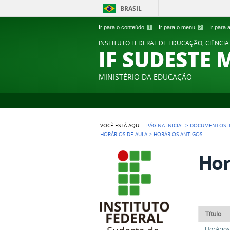
BRASIL
Ir para o conteúdo
1
Ir para o menu
2
Ir para
INSTITUTO FEDERAL DE EDUCAÇÃO, CIÊNCIA
IF SUDESTE 
MINISTÉRIO DA EDUCAÇÃO
VOCÊ ESTÁ AQUI:
PÁGINA INICIAL
>
DOCUMENTOS I
HORÁRIOS DE AULA
>
HORÁRIOS ANTIGOS
Hor
Título
Horários