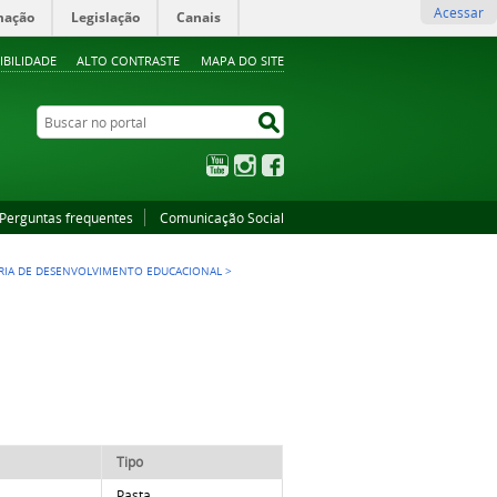
Acessar
mação
Legislação
Canais
IBILIDADE
ALTO CONTRASTE
MAPA DO SITE
Buscar no portal
Buscar no portal
YouTube
Instagram
Facebook
Perguntas frequentes
Comunicação Social
RIA DE DESENVOLVIMENTO EDUCACIONAL
>
Tipo
Pasta