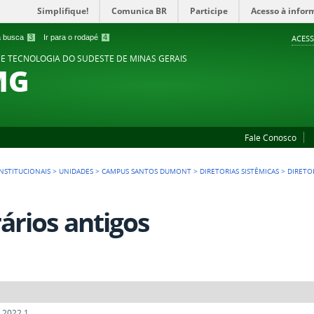
Simplifique!
Comunica BR
Participe
Acesso à infor
 a busca
3
Ir para o rodapé
4
ACESS
 E TECNOLOGIA DO SUDESTE DE MINAS GERAIS
MG
Fale Conosco
NSTITUCIONAIS
>
UNIDADES
>
CAMPUS SANTOS DUMONT
>
DIRETORIAS SISTÊMICAS
>
DIRETO
ários antigos
 2022.1