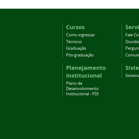
Cursos
Serv
Como ingressar
Fale C
Técnicos
Ouvido
Graduação
Pergun
Pós-graduação
Comuni
Planejamento
Sist
Institucional
Sistema
Plano de
Desenvolvimento
Institucional - PDI