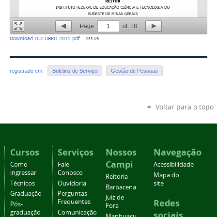
Page
1
of
18
Download OUTUBRO 2015.pdf
— 233 KB
registrado em:
Boletins de Serviço
Gestão de Pessoas
Voltar para o topo
Cursos
Serviços
Nossos
Navegação
Campi
Como
Fale
Acessibilidade
ingressar
Conosco
Mapa do
Reitoria
Técnicos
Ouvidoria
site
Barbacena
Graduação
Perguntas
Juiz de
Redes
Frequentes
Pós-
Fora
graduação
Comunicação
sociais
Manhuaçu