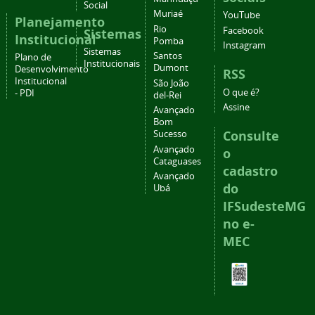
Social
Muriaé
YouTube
Planejamento
Rio
Facebook
Sistemas
Institucional
Pomba
Instagram
Sistemas
Santos
Plano de
Institucionais
Dumont
Desenvolvimento
RSS
Institucional
São João
O que é?
- PDI
del-Rei
Assine
Avançado
Bom
Consulte
Sucesso
Avançado
o
Cataguases
cadastro
Avançado
do
Ubá
IFSudesteMG
no e-
MEC