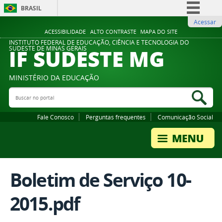
BRASIL
Acessar
Simplifique!
ACESSIBILIDADE
ALTO CONTRASTE
MAPA DO SITE
Comunica BR
INSTITUTO FEDERAL DE EDUCAÇÃO, CIÊNCIA E TECNOLOGIA DO
IF SUDESTE MG
SUDESTE DE MINAS GERAIS
Participe
Acesso à informação
MINISTÉRIO DA EDUCAÇÃO
Legislação
Buscar no portal
Bus
Canais
Fale Conosco
Perguntas frequentes
Comunicação Social
Boletim de Serviço 10-
2015.pdf