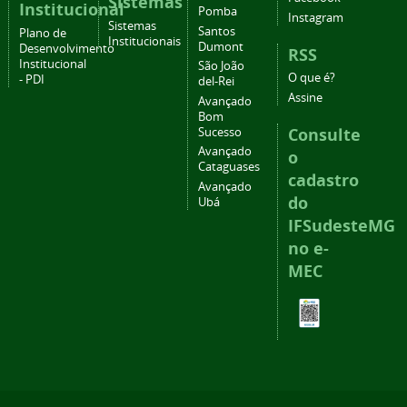
Sistemas
Institucional
Pomba
Instagram
Sistemas
Santos
Plano de
Institucionais
Dumont
Desenvolvimento
RSS
Institucional
São João
O que é?
- PDI
del-Rei
Assine
Avançado
Bom
Consulte
Sucesso
Avançado
o
Cataguases
cadastro
Avançado
do
Ubá
IFSudesteMG
no e-
MEC