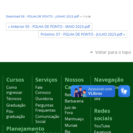
Download 06 - FOLHA DE PONTO - JUNHO 2023.pdf
— 113 KB
« Anterior 05 - FOLHA DE PONTO - MAIO 2023.pdf
Próximo: 07 - FOLHA DE PONTO - JULHO 2023.pdf »
Voltar para o topo
Cursos
Serviços
Nossos
Navegação
Campi
Como
Fale
Acessibilidade
ingressar
Conosco
Mapa do
Reitoria
Técnicos
Ouvidoria
site
Barbacena
Graduação
Perguntas
Juiz de
Redes
Frequentes
Pós-
Fora
graduação
Comunicação
sociais
Manhuaçu
Social
Muriaé
YouTube
Planejamento
Rio
Facebook