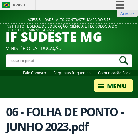
BRASIL
Acessar
Simplifique!
ACESSIBILIDADE
ALTO CONTRASTE
MAPA DO SITE
Comunica BR
INSTITUTO FEDERAL DE EDUCAÇÃO, CIÊNCIA E TECNOLOGIA DO
IF SUDESTE MG
SUDESTE DE MINAS GERAIS
Participe
Acesso à informação
MINISTÉRIO DA EDUCAÇÃO
Legislação
Buscar no portal
Bus
Canais
Fale Conosco
Perguntas frequentes
Comunicação Social
06 - FOLHA DE PONTO -
JUNHO 2023.pdf