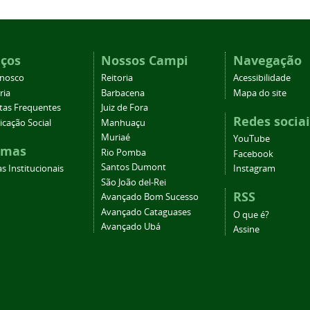
iços
Nossos Campi
Navegação
onosco
Reitoria
Acessibilidade
ria
Barbacena
Mapa do site
tas Frequentes
Juiz de Fora
Redes sociai
cação Social
Manhuaçu
Muriaé
YouTube
emas
Rio Pomba
Facebook
Santos Dumont
s Institucionais
Instagram
São João del-Rei
RSS
Avançado Bom Sucesso
Avançado Cataguases
O que é?
Avançado Ubá
Assine