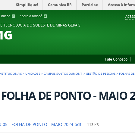
Simplifique!
Comunica BR
Participe
Acesso à infor
 a busca
3
Ir para o rodapé
4
ACESS
 E TECNOLOGIA DO SUDESTE DE MINAS GERAIS
MG
Fale Conosco
NSTITUCIONAIS
>
UNIDADES
>
CAMPUS SANTOS DUMONT
>
GESTÃO DE PESSOAS
>
FOLHAS D
- FOLHA DE PONTO - MAIO 2
 05 - FOLHA DE PONTO - MAIO 2024.pdf
— 113 KB