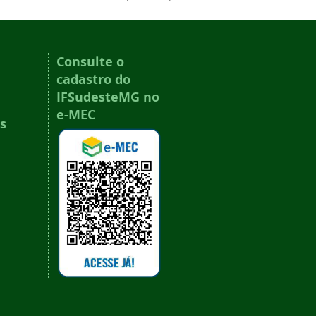
Consulte o
cadastro do
IFSudesteMG no
e-MEC
s