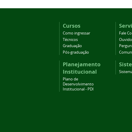
Cursos
Serv
Como ingressar
Fale C
Técnicos
Ouvido
Graduação
Pergun
Pós-graduação
Comuni
Planejamento
Sist
Institucional
Sistema
Plano de
Desenvolvimento
Institucional - PDI