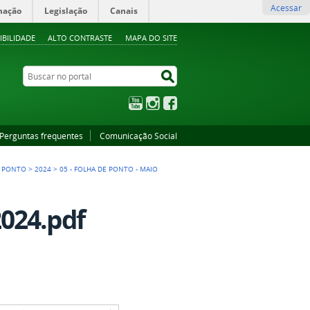
Acessar
mação
Legislação
Canais
IBILIDADE
ALTO CONTRASTE
MAPA DO SITE
Buscar no portal
Buscar no portal
YouTube
Instagram
Facebook
Perguntas frequentes
Comunicação Social
E PONTO
>
2024
>
05 - FOLHA DE PONTO - MAIO
024.pdf