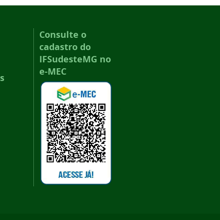
Consulte o
cadastro do
IFSudesteMG no
e-MEC
s