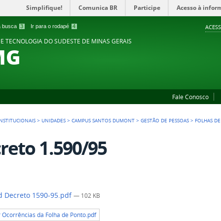
Simplifique!
Comunica BR
Participe
Acesso à infor
 a busca
3
Ir para o rodapé
4
ACESS
 E TECNOLOGIA DO SUDESTE DE MINAS GERAIS
MG
Fale Conosco
NSTITUCIONAIS
>
UNIDADES
>
CAMPUS SANTOS DUMONT
>
GESTÃO DE PESSOAS
>
FOLHAS D
reto 1.590/95
 Decreto 1590-95.pdf
— 102 KB
r Ocorrências da Folha de Ponto.pdf