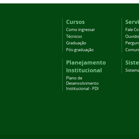
Cursos
Serv
Como ingressar
Fale C
Técnicos
Ouvido
Graduação
Pergun
Pós-graduação
Comuni
Planejamento
Sist
Institucional
Sistema
Plano de
Desenvolvimento
Institucional - PDI