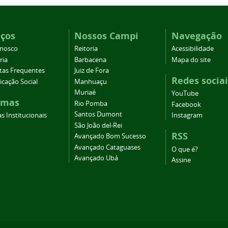
iços
Nossos Campi
Navegação
onosco
Reitoria
Acessibilidade
ria
Barbacena
Mapa do site
tas Frequentes
Juiz de Fora
Redes sociai
cação Social
Manhuaçu
Muriaé
YouTube
emas
Rio Pomba
Facebook
Santos Dumont
s Institucionais
Instagram
São João del-Rei
RSS
Avançado Bom Sucesso
Avançado Cataguases
O que é?
Avançado Ubá
Assine