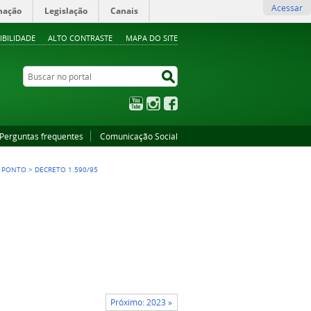
Acessar
mação
Legislação
Canais
IBILIDADE
ALTO CONTRASTE
MAPA DO SITE
Buscar no portal
Buscar no portal
YouTube
Instagram
Facebook
Perguntas frequentes
Comunicação Social
E PONTO
>
DECRETO 1.590/95
Próximo: 2023 »