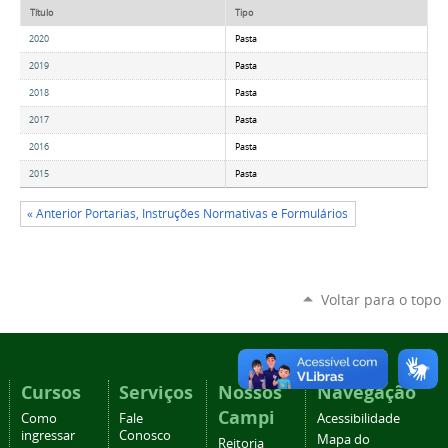
Título
Tipo
2020
Pasta
2019
Pasta
2018
Pasta
2017
Pasta
2016
Pasta
2015
Pasta
« Anterior Portarias, Instruções Normativas e Formulários
Voltar para o topo
Cursos
Serviços
Nossos
Navegação
Campi
Como
Fale
Acessibilidade
ingressar
Conosco
Mapa do
Reitoria