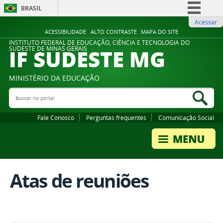
BRASIL
Acessar
Simplifique!
ACESSIBILIDADE
ALTO CONTRASTE
MAPA DO SITE
Comunica BR
INSTITUTO FEDERAL DE EDUCAÇÃO, CIÊNCIA E TECNOLOGIA DO
IF SUDESTE MG
SUDESTE DE MINAS GERAIS
Participe
Acesso à informação
MINISTÉRIO DA EDUCAÇÃO
Legislação
Buscar no portal
Bus
Canais
Fale Conosco
Perguntas frequentes
Comunicação Social
Atas de reuniões