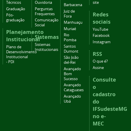
Técnicos
Ouvidoria
site
Barbacena
Graduação
Perguntas
Juiz de
Redes
Frequentes
Pós-
Fora
graduação
Comunicação
sociais
Manhuaçu
Social
Muriaé
YouTube
Planejamento
Rio
Facebook
Sistemas
Institucional
Pomba
Instagram
Sistemas
Santos
Plano de
Institucionais
Dumont
Desenvolvimento
RSS
Institucional
São João
O que é?
- PDI
del-Rei
Assine
Avançado
Bom
Consulte
Sucesso
Avançado
o
Cataguases
cadastro
Avançado
do
Ubá
IFSudesteMG
no e-
MEC