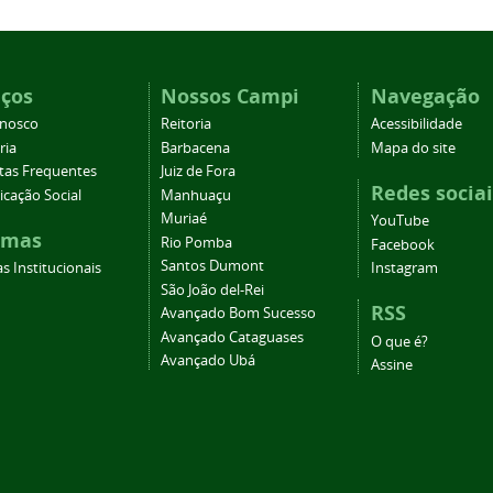
iços
Nossos Campi
Navegação
onosco
Reitoria
Acessibilidade
ria
Barbacena
Mapa do site
tas Frequentes
Juiz de Fora
Redes sociai
cação Social
Manhuaçu
Muriaé
YouTube
emas
Rio Pomba
Facebook
Santos Dumont
s Institucionais
Instagram
São João del-Rei
RSS
Avançado Bom Sucesso
Avançado Cataguases
O que é?
Avançado Ubá
Assine