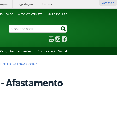
Acessar
mação
Legislação
Canais
IBILIDADE
ALTO CONTRASTE
MAPA DO SITE
Buscar no portal
Buscar no portal
YouTube
Instagram
Facebook
Perguntas frequentes
Comunicação Social
ITAIS E RESULTADOS
>
2016
>
6 - Afastamento