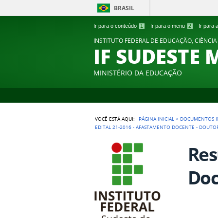
BRASIL
Ir para o conteúdo
1
Ir para o menu
2
Ir para
INSTITUTO FEDERAL DE EDUCAÇÃO, CIÊNCIA
IF SUDESTE 
MINISTÉRIO DA EDUCAÇÃO
VOCÊ ESTÁ AQUI:
PÁGINA INICIAL
>
DOCUMENTOS I
EDITAL 21-2016 - AFASTAMENTO DOCENTE - DOUT
Res
Doc