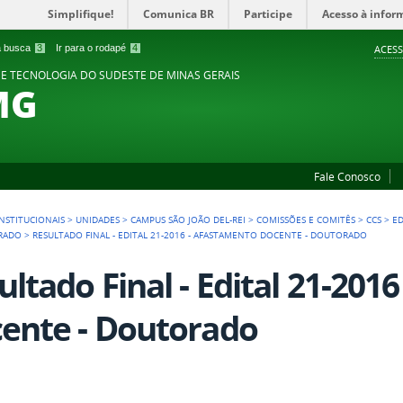
Simplifique!
Comunica BR
Participe
Acesso à infor
 a busca
3
Ir para o rodapé
4
ACESS
 E TECNOLOGIA DO SUDESTE DE MINAS GERAIS
MG
Fale Conosco
NSTITUCIONAIS
>
UNIDADES
>
CAMPUS SÃO JOÃO DEL-REI
>
COMISSÕES E COMITÊS
>
CCS
>
ED
ORADO
>
RESULTADO FINAL - EDITAL 21-2016 - AFASTAMENTO DOCENTE - DOUTORADO
ultado Final - Edital 21-201
ente - Doutorado