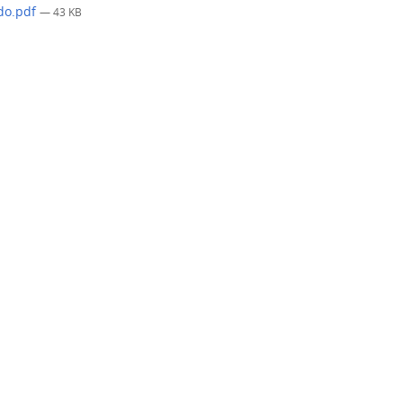
ado.pdf
— 43 KB