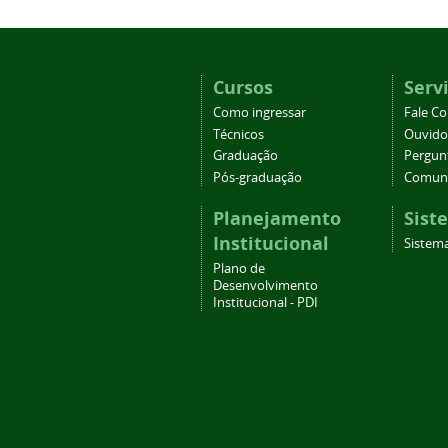
Cursos
Serv
Como ingressar
Fale C
Técnicos
Ouvido
Graduação
Pergun
Pós-graduação
Comuni
Planejamento
Sist
Institucional
Sistema
Plano de
Desenvolvimento
Institucional - PDI