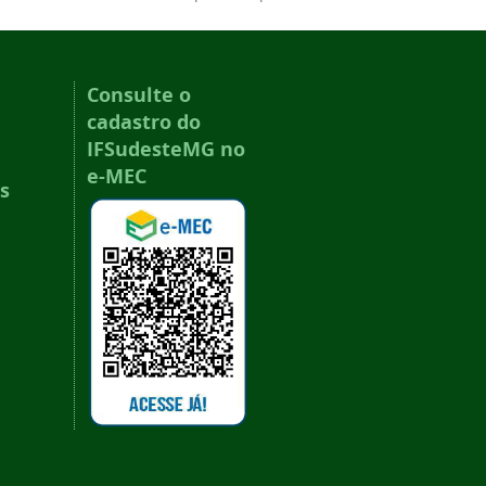
Consulte o
cadastro do
IFSudesteMG no
e-MEC
s