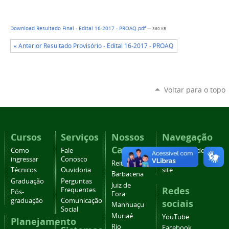
Download Resultado Final - Edital 16-2017 - PROAQ.pdf
— 360 KB
« Anterior Resultado Provisório - Edital 16-2017 - PROAQ
Voltar para o topo
Cursos
Serviços
Nossos
Navegação
Campi
Como
Fale
Acessibilidade
ingressar
Conosco
Mapa do
Reitoria
Técnicos
Ouvidoria
site
Barbacena
Graduação
Perguntas
Juiz de
Redes
Frequentes
Pós-
Fora
graduação
Comunicação
sociais
Manhuaçu
Social
Muriaé
YouTube
Planejamento
Rio
Facebook