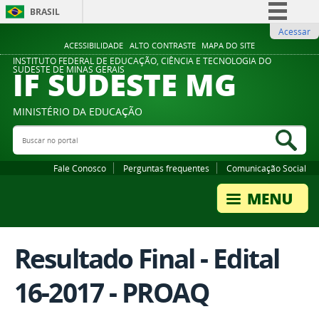
BRASIL
Acessar
Simplifique!
ACESSIBILIDADE
ALTO CONTRASTE
MAPA DO SITE
Comunica BR
INSTITUTO FEDERAL DE EDUCAÇÃO, CIÊNCIA E TECNOLOGIA DO
IF SUDESTE MG
SUDESTE DE MINAS GERAIS
Participe
Acesso à informação
MINISTÉRIO DA EDUCAÇÃO
Legislação
Buscar no portal
Bus
Canais
Fale Conosco
Perguntas frequentes
Comunicação Social
Resultado Final - Edital
16-2017 - PROAQ