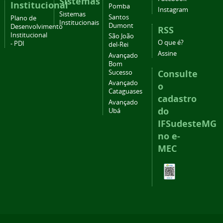
Sistemas
Institucional
Pomba
Instagram
Sistemas
Santos
Plano de
Institucionais
Dumont
Desenvolvimento
RSS
Institucional
São João
O que é?
- PDI
del-Rei
Assine
Avançado
Bom
Consulte
Sucesso
Avançado
o
Cataguases
cadastro
Avançado
do
Ubá
IFSudesteMG
no e-
MEC