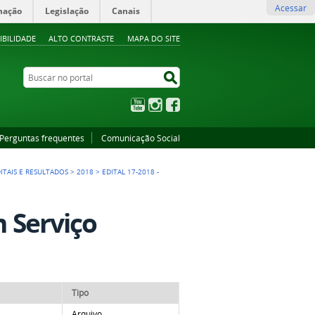
Acessar
mação
Legislação
Canais
IBILIDADE
ALTO CONTRASTE
MAPA DO SITE
Buscar no portal
Buscar no portal
YouTube
Instagram
Facebook
Perguntas frequentes
Comunicação Social
ITAIS E RESULTADOS
>
2018
>
EDITAL 17-2018 -
m Serviço
Tipo
Arquivo