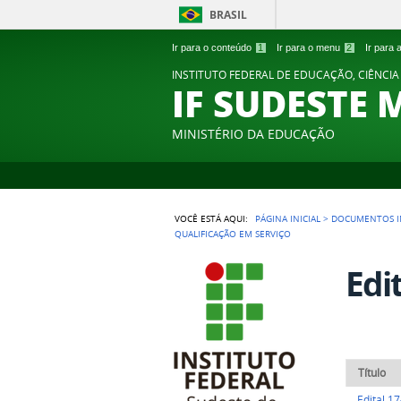
BRASIL
Ir para o conteúdo
1
Ir para o menu
2
Ir para
INSTITUTO FEDERAL DE EDUCAÇÃO, CIÊNCIA
IF SUDESTE 
MINISTÉRIO DA EDUCAÇÃO
VOCÊ ESTÁ AQUI:
PÁGINA INICIAL
>
DOCUMENTOS I
QUALIFICAÇÃO EM SERVIÇO
Edi
Título
Edital 1