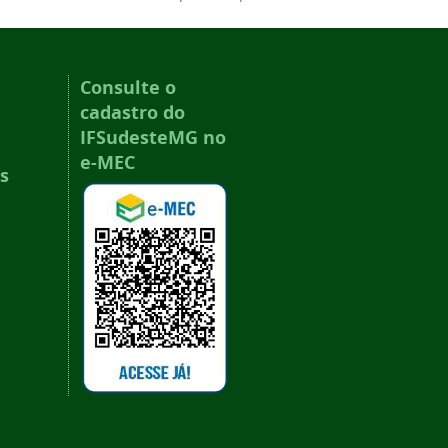
Consulte o
cadastro do
IFSudesteMG no
e-MEC
s