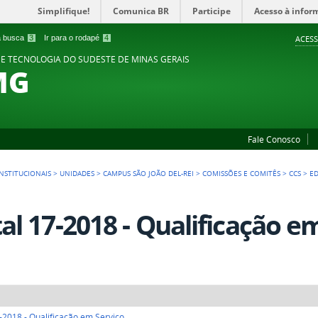
Simplifique!
Comunica BR
Participe
Acesso à infor
 a busca
3
Ir para o rodapé
4
ACESS
 E TECNOLOGIA DO SUDESTE DE MINAS GERAIS
MG
Fale Conosco
NSTITUCIONAIS
>
UNIDADES
>
CAMPUS SÃO JOÃO DEL-REI
>
COMISSÕES E COMITÊS
>
CCS
>
ED
tal 17-2018 - Qualificação e
7-2018 - Qualificação em Serviço