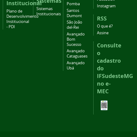
Sistemas
Institucional
Pomba
Instagram
Sistemas
Santos
Plano de
Institucionais
Dumont
Desenvolvimento
RSS
Institucional
São João
O que é?
- PDI
del-Rei
Assine
Avançado
Bom
Consulte
Sucesso
Avançado
o
Cataguases
cadastro
Avançado
do
Ubá
IFSudesteMG
no e-
MEC