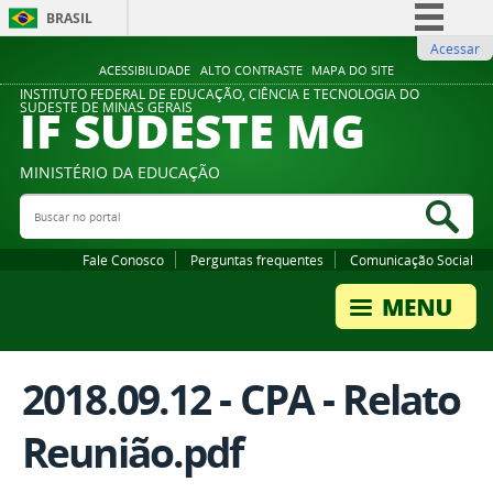
BRASIL
Acessar
Simplifique!
ACESSIBILIDADE
ALTO CONTRASTE
MAPA DO SITE
Comunica BR
INSTITUTO FEDERAL DE EDUCAÇÃO, CIÊNCIA E TECNOLOGIA DO
IF SUDESTE MG
SUDESTE DE MINAS GERAIS
Participe
Acesso à informação
MINISTÉRIO DA EDUCAÇÃO
Legislação
Buscar no portal
Bus
Canais
Fale Conosco
Perguntas frequentes
Comunicação Social
2018.09.12 - CPA - Relato
Reunião.pdf