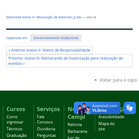
Download Anexo IV- Requisição de Materiais_0.doc
— 2605 KB
registrado em:
Desenvolvimento Institucional
« Anterior Anexo V- Matriz de Responsabilidade
Próximo: Anexo III- Memorando de Autorização para realização de
eventos »
Voltar para o topo
Cursos
Serviços
Nossos
Navegação
Campi
Como
Fale
Acessibilidade
ingressar
Conosco
Mapa do
Reitoria
Técnicos
Ouvidoria
site
Barbacena
Graduação
Perguntas
Juiz de