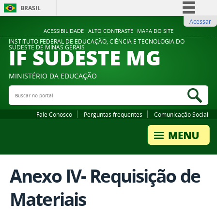
BRASIL
Acessar
Simplifique!
ACESSIBILIDADE
ALTO CONTRASTE
MAPA DO SITE
Comunica BR
INSTITUTO FEDERAL DE EDUCAÇÃO, CIÊNCIA E TECNOLOGIA DO
IF SUDESTE MG
SUDESTE DE MINAS GERAIS
Participe
Acesso à informação
MINISTÉRIO DA EDUCAÇÃO
Legislação
Buscar no portal
Bus
Canais
Fale Conosco
Perguntas frequentes
Comunicação Social
Anexo IV- Requisição de
Materiais