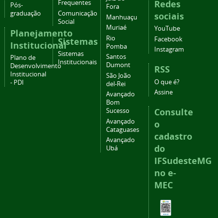
Redes
Frequentes
Pós-
Fora
graduação
Comunicação
sociais
Manhuaçu
Social
Muriaé
YouTube
Planejamento
Rio
Facebook
Sistemas
Institucional
Pomba
Instagram
Sistemas
Santos
Plano de
Institucionais
Dumont
Desenvolvimento
RSS
Institucional
São João
O que é?
- PDI
del-Rei
Assine
Avançado
Bom
Consulte
Sucesso
Avançado
o
Cataguases
cadastro
Avançado
do
Ubá
IFSudesteMG
no e-
MEC