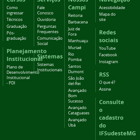
Campi
Como
Fale
Acessibilidade
ingressar
Conosco
Mapa do
Reitoria
Técnicos
Ouvidoria
site
Barbacena
Graduação
Perguntas
Juiz de
Redes
Frequentes
Pós-
Fora
graduação
Comunicação
sociais
Manhuaçu
Social
Muriaé
YouTube
Planejamento
Rio
Facebook
Sistemas
Institucional
Pomba
Instagram
Sistemas
Santos
Plano de
Institucionais
Dumont
Desenvolvimento
RSS
Institucional
São João
O que é?
- PDI
del-Rei
Assine
Avançado
Bom
Consulte
Sucesso
Avançado
o
Cataguases
cadastro
Avançado
do
Ubá
IFSudesteMG