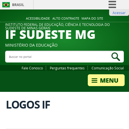
BRASIL
Acessar
Simplifique!
ACESSIBILIDADE
ALTO CONTRASTE
MAPA DO SITE
Comunica BR
INSTITUTO FEDERAL DE EDUCAÇÃO, CIÊNCIA E TECNOLOGIA DO
IF SUDESTE MG
SUDESTE DE MINAS GERAIS
Participe
Acesso à informação
MINISTÉRIO DA EDUCAÇÃO
Legislação
Buscar no portal
Bus
Canais
Fale Conosco
Perguntas frequentes
Comunicação Social
LOGOS IF