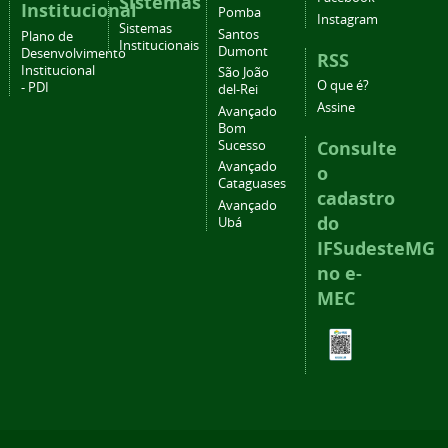
Sistemas
Institucional
Pomba
Instagram
Sistemas
Santos
Plano de
Institucionais
Dumont
Desenvolvimento
RSS
Institucional
São João
O que é?
- PDI
del-Rei
Assine
Avançado
Bom
Consulte
Sucesso
Avançado
o
Cataguases
cadastro
Avançado
do
Ubá
IFSudesteMG
no e-
MEC