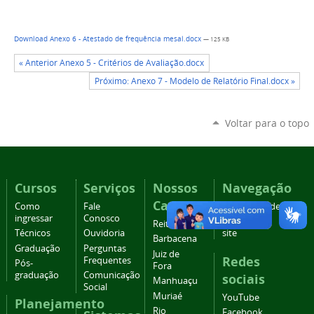
Download Anexo 6 - Atestado de frequência mesal.docx
— 125 KB
« Anterior Anexo 5 - Critérios de Avaliação.docx
Próximo: Anexo 7 - Modelo de Relatório Final.docx »
Voltar para o topo
Cursos
Serviços
Nossos
Navegação
Campi
Como
Fale
Acessibilidade
ingressar
Conosco
Mapa do
Reitoria
Técnicos
Ouvidoria
site
Barbacena
Graduação
Perguntas
Juiz de
Redes
Frequentes
Pós-
Fora
graduação
Comunicação
sociais
Manhuaçu
Social
Muriaé
YouTube
Planejamento
Rio
Facebook