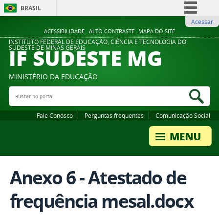
BRASIL
Acessar
Simplifique!
ACESSIBILIDADE
ALTO CONTRASTE
MAPA DO SITE
Comunica BR
INSTITUTO FEDERAL DE EDUCAÇÃO, CIÊNCIA E TECNOLOGIA DO
IF SUDESTE MG
SUDESTE DE MINAS GERAIS
Participe
Acesso à informação
MINISTÉRIO DA EDUCAÇÃO
Legislação
Buscar no portal
Bus
Canais
Fale Conosco
Perguntas frequentes
Comunicação Social
Anexo 6 - Atestado de
frequência mesal.docx