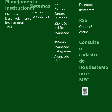
Planejamento
Rio
Facebook
Sistemas
Institucional
Pomba
Instagram
Sistemas
Santos
Plano de
Institucionais
Dumont
Desenvolvimento
RSS
Institucional
São João
O que é?
- PDI
del-Rei
Assine
Avançado
Bom
Consulte
Sucesso
Avançado
o
Cataguases
cadastro
Avançado
do
Ubá
IFSudesteMG
no e-
MEC