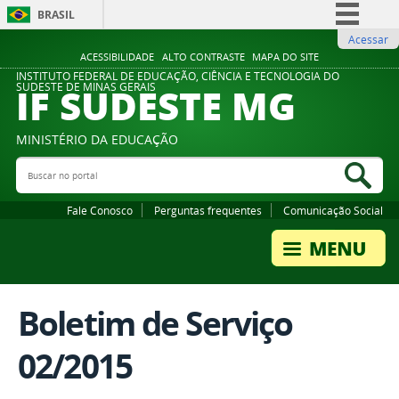
BRASIL
Acessar
Simplifique!
ACESSIBILIDADE
ALTO CONTRASTE
MAPA DO SITE
Comunica BR
INSTITUTO FEDERAL DE EDUCAÇÃO, CIÊNCIA E TECNOLOGIA DO
IF SUDESTE MG
SUDESTE DE MINAS GERAIS
Participe
Acesso à informação
MINISTÉRIO DA EDUCAÇÃO
Legislação
Buscar no portal
Bus
Canais
Fale Conosco
Perguntas frequentes
Comunicação Social
Boletim de Serviço
02/2015