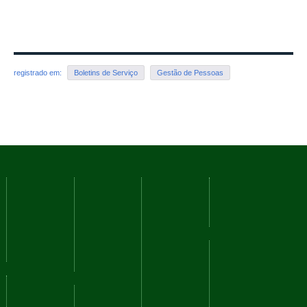
Download 06 - Boletim de Serviço Jun2017.pdf
— 522 KB
registrado em:
Boletins de Serviço
Gestão de Pessoas
Voltar para o topo
Cursos
Serviços
Nossos
Navegação
Campi
Como
Fale
Acessibilidade
ingressar
Conosco
Mapa do
Reitoria
Técnicos
Ouvidoria
site
Barbacena
Graduação
Perguntas
Juiz de
Frequentes
Redes
Pós-
Fora
graduação
Comunicação
sociais
Manhuaçu
Social
Muriaé
YouTube
Planejamento
Rio
Sistemas
Facebook
Institucional
Pomba
Instagram