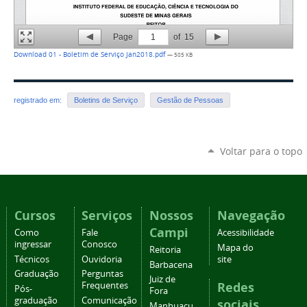
Page
1
of
15
Download 01 - Boletim de Serviço Jan2018.pdf
— 505 KB
registrado em:
Boletins de Serviço
Gestão de Pessoas
Voltar para o topo
Cursos
Serviços
Nossos
Navegação
Campi
Como
Fale
Acessibilidade
ingressar
Conosco
Mapa do
Reitoria
Técnicos
Ouvidoria
site
Barbacena
Graduação
Perguntas
Juiz de
Redes
Frequentes
Pós-
Fora
graduação
Comunicação
sociais
Manhuaçu