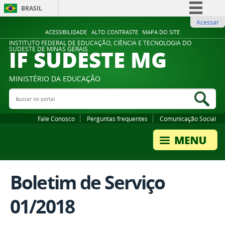
BRASIL
Acessar
Simplifique!
ACESSIBILIDADE
ALTO CONTRASTE
MAPA DO SITE
Comunica BR
INSTITUTO FEDERAL DE EDUCAÇÃO, CIÊNCIA E TECNOLOGIA DO
IF SUDESTE MG
SUDESTE DE MINAS GERAIS
Participe
Acesso à informação
MINISTÉRIO DA EDUCAÇÃO
Legislação
Buscar no portal
Bus
Canais
Fale Conosco
Perguntas frequentes
Comunicação Social
Boletim de Serviço
01/2018