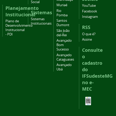
Social
Muriaé
YouTube
Planejamento
Rio
Facebook
Sistemas
Institucional
Pomba
Instagram
Sistemas
Santos
Plano de
Institucionais
Dumont
Desenvolvimento
RSS
Institucional
São João
O que é?
- PDI
del-Rei
Assine
Avançado
Bom
Consulte
Sucesso
Avançado
o
Cataguases
cadastro
Avançado
do
Ubá
IFSudesteMG
no e-
MEC