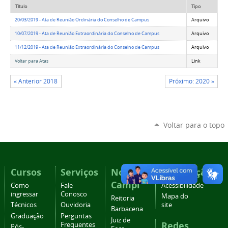
Título
Tipo
20/03/2019 - Ata de Reunião Ordinária do Conselho de Campus
Arquivo
10/07/2019 - Ata de Reunião Extraordinária do Conselho de Campus
Arquivo
11/12/2019 - Ata de Reunião Extraordinária do Conselho de Campus
Arquivo
Voltar para Atas
Link
« Anterior 2018
Próximo: 2020 »
Voltar para o topo
Cursos
Serviços
Nossos
Navegação
Campi
Como
Fale
Acessibilidade
ingressar
Conosco
Mapa do
Reitoria
Técnicos
Ouvidoria
site
Barbacena
Graduação
Perguntas
Juiz de
Redes
Frequentes
Pós-