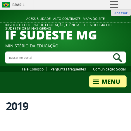
BRASIL
Acessar
Simplifique!
ACESSIBILIDADE
ALTO CONTRASTE
MAPA DO SITE
Comunica BR
INSTITUTO FEDERAL DE EDUCAÇÃO, CIÊNCIA E TECNOLOGIA DO
IF SUDESTE MG
SUDESTE DE MINAS GERAIS
Participe
Acesso à informação
MINISTÉRIO DA EDUCAÇÃO
Legislação
Buscar no portal
Bus
Canais
Fale Conosco
Perguntas frequentes
Comunicação Social
2019