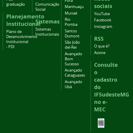
Fora
graduação
Comunicação
sociais
Manhuaçu
Social
Muriaé
YouTube
Planejamento
Rio
Facebook
Sistemas
Institucional
Pomba
Instagram
Sistemas
Santos
Plano de
Institucionais
Dumont
Desenvolvimento
RSS
Institucional
São João
O que é?
- PDI
del-Rei
Assine
Avançado
Bom
Consulte
Sucesso
Avançado
o
Cataguases
cadastro
Avançado
do
Ubá
IFSudesteMG
no e-
MEC