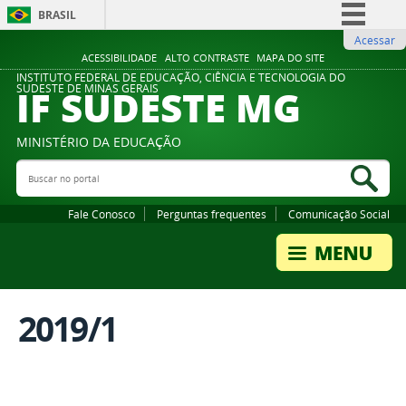
BRASIL
Acessar
Simplifique!
ACESSIBILIDADE
ALTO CONTRASTE
MAPA DO SITE
Comunica BR
INSTITUTO FEDERAL DE EDUCAÇÃO, CIÊNCIA E TECNOLOGIA DO
IF SUDESTE MG
SUDESTE DE MINAS GERAIS
Participe
Acesso à informação
MINISTÉRIO DA EDUCAÇÃO
Legislação
Buscar no portal
Bus
Canais
Fale Conosco
Perguntas frequentes
Comunicação Social
2019/1