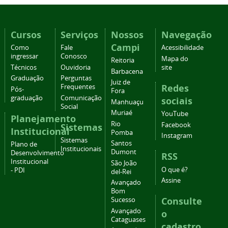
Cursos
Serviços
Nossos
Navegação
Campi
Como
Fale
Acessibilidade
ingressar
Conosco
Mapa do
Reitoria
Técnicos
Ouvidoria
site
Barbacena
Graduação
Perguntas
Juiz de
Redes
Frequentes
Pós-
Fora
graduação
Comunicação
sociais
Manhuaçu
Social
Muriaé
YouTube
Planejamento
Rio
Facebook
Sistemas
Institucional
Pomba
Instagram
Sistemas
Santos
Plano de
Institucionais
Dumont
Desenvolvimento
RSS
Institucional
São João
O que é?
- PDI
del-Rei
Assine
Avançado
Bom
Consulte
Sucesso
Avançado
o
Cataguases
cadastro