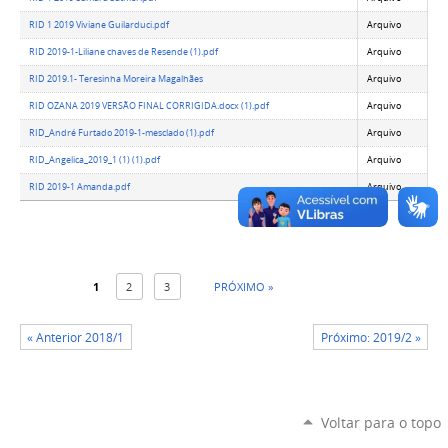
RID 1 2019 Viviane Guilarduci.pdf
Arquivo
RID 2019-1-Liliane chaves de Resende (1).pdf
Arquivo
RID 2019.1- Teresinha Moreira Magalhães
Arquivo
RID OZANA 2019 VERSÃO FINAL CORRIGIDA.docx (1).pdf
Arquivo
RID_André Furtado 2019-1-mesclado (1).pdf
Arquivo
RID_Angelica_2019_1 (1) (1).pdf
Arquivo
RID 2019-1 Amanda.pdf
Arquivo
1
2
3
PRÓXIMO »
« Anterior 2018/1
Próximo: 2019/2 »
Voltar para o topo