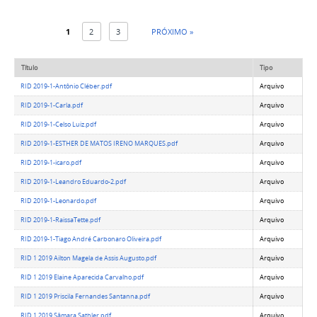
1
2
3
PRÓXIMO »
Título
Tipo
RID 2019-1-Antônio Cléber.pdf
Arquivo
RID 2019-1-Carla.pdf
Arquivo
RID 2019-1-Celso Luiz.pdf
Arquivo
RID 2019-1-ESTHER DE MATOS IRENO MARQUES.pdf
Arquivo
RID 2019-1-icaro.pdf
Arquivo
RID 2019-1-Leandro Eduardo-2.pdf
Arquivo
RID 2019-1-Leonardo.pdf
Arquivo
RID 2019-1-RaissaTette.pdf
Arquivo
RID 2019-1-Tiago André Carbonaro Oliveira.pdf
Arquivo
RID 1 2019 Ailton Magela de Assis Augusto.pdf
Arquivo
RID 1 2019 Elaine Aparecida Carvalho.pdf
Arquivo
RID 1 2019 Priscila Fernandes Santanna.pdf
Arquivo
RID 1 2019 Sâmara Sathler.pdf
Arquivo