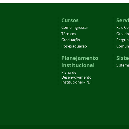
Cursos
Serv
Como ingressar
Fale C
Técnicos
Ouvido
Graduação
Pergun
Pós-graduação
Comuni
Planejamento
Sist
Institucional
Sistema
Plano de
Desenvolvimento
Institucional - PDI