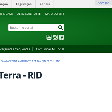
Acessar
mação
Legislação
Canais
IBILIDADE
ALTO CONTRASTE
MAPA DO SITE
Buscar no portal
Buscar no portal
YouTube
Instagram
Facebook
Perguntas frequentes
Comunicação Social
ICA APARECIDA AMARANTE TERRA - RID 2023-1.PDF
erra - RID