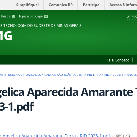
Simplifique!
Comunica BR
Participe
Acesso à infor
 a busca
3
Ir para o rodapé
4
ACESS
 E TECNOLOGIA DO SUDESTE DE MINAS GERAIS
MG
Fale Conosco
NSTITUCIONAIS
>
UNIDADES
>
CAMPUS SÃO JOÃO DEL-REI
>
PID E RID
>
RID
>
2023/1
>
ANGEL
elica Aparecida Amarante T
3-1.pdf
 Angelica Aparecida Amarante Terra - RID 2023-1.pdf
— 6891 KB