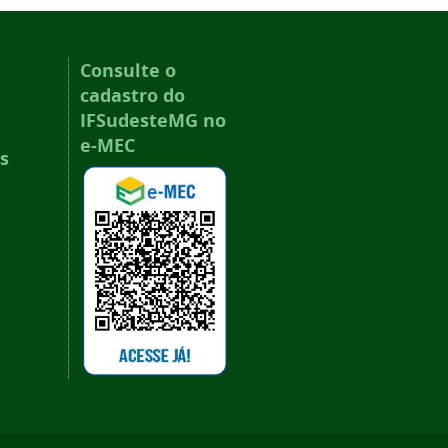
Consulte o
cadastro do
IFSudesteMG no
e-MEC
s