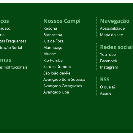
iços
Nossos Campi
Navegação
onosco
Reitoria
Acessibilidade
ria
Barbacena
Mapa do site
tas Frequentes
Juiz de Fora
Redes sociai
cação Social
Manhuaçu
Muriaé
YouTube
emas
Rio Pomba
Facebook
Santos Dumont
s Institucionais
Instagram
São João del-Rei
RSS
Avançado Bom Sucesso
Avançado Cataguases
O que é?
Avançado Ubá
Assine