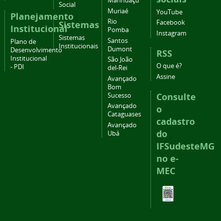
Manhuaçu
Social
Muriaé
YouTube
Planejamento
Rio
Facebook
Sistemas
Institucional
Pomba
Instagram
Sistemas
Santos
Plano de
Institucionais
Dumont
Desenvolvimento
RSS
Institucional
São João
O que é?
- PDI
del-Rei
Assine
Avançado
Bom
Consulte
Sucesso
Avançado
o
Cataguases
cadastro
Avançado
do
Ubá
IFSudesteMG
no e-
MEC