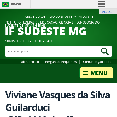
BRASIL
Acessar
Simplifique!
ACESSIBILIDADE
ALTO CONTRASTE
MAPA DO SITE
Comunica BR
INSTITUTO FEDERAL DE EDUCAÇÃO, CIÊNCIA E TECNOLOGIA DO
IF SUDESTE MG
SUDESTE DE MINAS GERAIS
Participe
Acesso à informação
MINISTÉRIO DA EDUCAÇÃO
Legislação
Buscar no portal
Bus
Canais
Fale Conosco
Perguntas frequentes
Comunicação Social
Viviane Vasques da Silva
Guilarduci