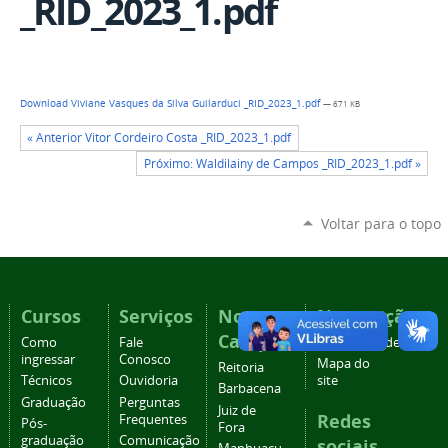
_RID_2023_1.pdf
Download Viviane Vasques da Silva Guilarduci _RID_2023_1.pdf
— 671 KB
« Anterior Vitor Cordeiro Costa _RID_2023_1.pdf
Próximo: Waldilainy de Campos _RID_2023_1.pdf »
Voltar para o topo
Cursos
Serviços
Nossos
Navegação
Campi
Como
Fale
Acessibilidade
ingressar
Conosco
Mapa do
Reitoria
Técnicos
Ouvidoria
site
Barbacena
Graduação
Perguntas
Juiz de
Redes
Frequentes
Pós-
Fora
graduação
Comunicação
sociais