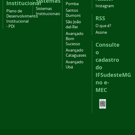
Sistemas
Institucional
Pomba
Instagram
Sistemas
Santos
Plano de
Institucionais
Dumont
Desenvolvimento
RSS
Institucional
São João
O que é?
- PDI
del-Rei
Assine
Avançado
Bom
Consulte
Sucesso
Avançado
o
Cataguases
cadastro
Avançado
do
Ubá
IFSudesteMG
no e-
MEC