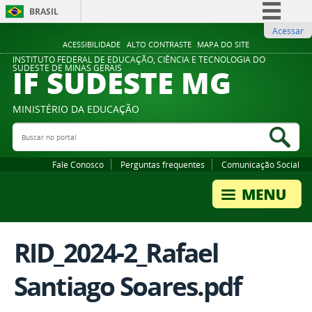
BRASIL
Acessar
Simplifique!
ACESSIBILIDADE
ALTO CONTRASTE
MAPA DO SITE
Comunica BR
INSTITUTO FEDERAL DE EDUCAÇÃO, CIÊNCIA E TECNOLOGIA DO
IF SUDESTE MG
SUDESTE DE MINAS GERAIS
Participe
Acesso à informação
MINISTÉRIO DA EDUCAÇÃO
Legislação
Buscar no portal
Bus
Canais
Fale Conosco
Perguntas frequentes
Comunicação Social
RID_2024-2_Rafael
Santiago Soares.pdf