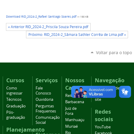
Download RID_2024-2_Rafael Santiago Soares.pdf
— 198 KB
« Anterior RID_2024-2_Priscila Souza Pereira.pdf
Próximo: RID_2024-2_Sâmara Sathler Corrêa de Lima.pdf »
Voltar para o topo
Cursos
Serviços
Nossos
Navegação
Campi
Como
Fale
Acessibilidade
ingressar
Conosco
Mapa do
Reitoria
Técnicos
Ouvidoria
site
Barbacena
Graduação
Perguntas
Juiz de
Redes
Frequentes
Pós-
Fora
graduação
Comunicação
sociais
Manhuaçu
Social
Muriaé
YouTube
Planejamento
Rio
Facebook