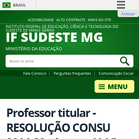
BRASIL
Acessar
Simplifique!
ACESSIBILIDADE
ALTO CONTRASTE
MAPA DO SITE
Comunica BR
INSTITUTO FEDERAL DE EDUCAÇÃO, CIÊNCIA E TECNOLOGIA DO
IF SUDESTE MG
SUDESTE DE MINAS GERAIS
Participe
Acesso à informação
MINISTÉRIO DA EDUCAÇÃO
Legislação
Buscar no portal
Bus
Canais
Fale Conosco
Perguntas frequentes
Comunicação Social
Professor titular -
RESOLUÇÃO CONSU