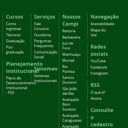
Cursos
Serviços
Nossos
Navegação
Campi
Como
Fale
Acessibilidade
ingressar
Conosco
Mapa do
Reitoria
Técnicos
Ouvidoria
site
Barbacena
Graduação
Perguntas
Juiz de
Redes
Frequentes
Pós-
Fora
graduação
Comunicação
sociais
Manhuaçu
Social
Muriaé
YouTube
Planejamento
Rio
Facebook
Sistemas
Institucional
Pomba
Instagram
Sistemas
Santos
Plano de
Institucionais
Dumont
Desenvolvimento
RSS
Institucional
São João
O que é?
- PDI
del-Rei
Assine
Avançado
Bom
Consulte
Sucesso
Avançado
o
Cataguases
cadastro
Avançado